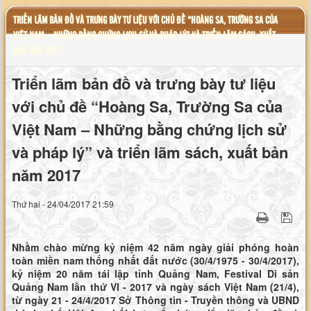
TRIỂN LÃM BẢN ĐỒ VÀ TRƯNG BÀY TƯ LIỆU VỚI CHỦ ĐỀ “HOÀNG SA, TRƯỜNG SA CỦA
VIỆT NAM – NHỮNG BẰNG CHỨNG LỊCH SỬ VÀ PHÁP LÝ” VÀ TRIỂN LÃM SÁCH, XUẤT
BẢN NĂM 2017
Triển lãm bản đồ và trưng bày tư liệu
với chủ đề “Hoàng Sa, Trường Sa của
Việt Nam – Những bằng chứng lịch sử
và pháp lý” và triển lãm sách, xuất bản
năm 2017
Thứ hai - 24/04/2017 21:59
Nhằm chào mừng kỷ niệm 42 năm ngày giải phóng hoàn
toàn miền nam thống nhất đất nước (30/4/1975 - 30/4/2017),
kỷ niệm 20 năm tái lập tỉnh Quảng Nam, Festival Di sản
Quảng Nam lần thứ VI - 2017 và ngày sách Việt Nam (21/4),
từ ngày 21 - 24/4/2017 Sở Thông tin - Truyền thông và UBND