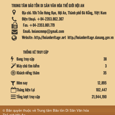
TRUNG TÂM BẢO TỒN DI SẢN VĂN HÓA THẾ GIỚI HỘI AN
Địa chỉ:
10b Trần Hưng Đạo, Hội An, Thành phố Đà Nẵng, Việt Nam
Điện thoại:
+84-2353.862.367
Fax:
+84-2353.861.779
Email:
hoiancmmp@gmail.com
Website:
http://hoianheritage.net
http://hoianheritage.danang.gov.vn
THỐNG KÊ TRUY CẬP
Đang truy cập
38
Máy chủ tìm kiếm
3
Khách viếng thăm
35
12,895
Hôm nay
Tháng hiện tại
102,447
Tổng lượt truy cập
21,944,190
© Bản quyền thuộc về
Trung tâm Bảo tồn Di Sản Văn hóa
Thế giới Hội An
.