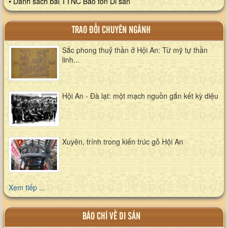
• Danh sách bài TTNC Bảo tồn Di sản
TRAO ĐỔI CHUYÊN NGÀNH
Sắc phong thuỷ thần ở Hội An: Từ mỹ tự thần
linh...
Hội An - Đà lạt: một mạch nguồn gắn kết kỳ diệu
Xuyên, trính trong kiến trúc gỗ Hội An
Xem tiếp ...
BÁO CHÍ VỀ DI SẢN