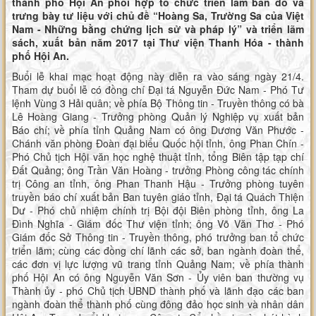
thành phố Hội An phối hợp tổ chức triển lãm bản đồ và
trưng bày tư liệu với chủ đề “Hoàng Sa, Trường Sa của Việt
Nam - Những bằng chứng lịch sử và pháp lý” và triển lãm
sách, xuất bản năm 2017 tại Thư viện Thanh Hóa - thành
phố Hội An.
Buổi lễ khai mạc hoạt động này diễn ra vào sáng ngày 21/4.
Tham dự buổi lễ có đồng chí Đại tá Nguyễn Đức Nam - Phó Tư
lệnh Vùng 3 Hải quân; về phía Bộ Thông tin - Truyền thông có bà
Lê Hoàng Giang - Trưởng phòng Quản lý Nghiệp vụ xuất bản
Báo chí; về phía tỉnh Quảng Nam có ông Dương Văn Phước -
Chánh văn phòng Đoàn đại biểu Quốc hội tỉnh, ông Phan Chín -
Phó Chủ tịch Hội văn học nghệ thuật tỉnh, tổng Biên tập tạp chí
Đất Quảng; ông Trần Văn Hoàng - trưởng Phòng công tác chính
trị Công an tỉnh, ông Phan Thanh Hậu - Trưởng phòng tuyên
truyền báo chí xuất bản Ban tuyên giáo tỉnh, Đại tá Quách Thiện
Dư - Phó chủ nhiệm chính trị Bội đội Biên phòng tỉnh, ông La
Đình Nghĩa - Giám đốc Thư viện tỉnh; ông Võ Văn Thơ - Phó
Giám đốc Sở Thông tin - Truyền thông, phó trưởng ban tổ chức
triển lãm; cùng các đồng chí lãnh các sở, ban ngành đoàn thể,
các đơn vị lực lượng vũ trang tỉnh Quảng Nam; về phía thành
phố Hội An có ông Nguyễn Văn Sơn - Ủy viên ban thường vụ
Thành ủy - phó Chủ tịch UBND thành phố và lãnh đạo các ban
ngành đoàn thể thành phố cùng đông đảo học sinh và nhân dân