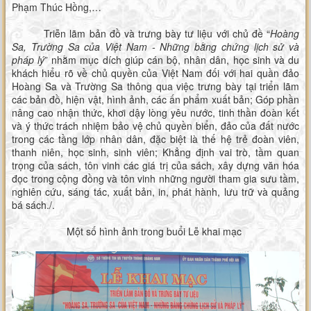
Phạm Thúc Hồng,…
Triễn lãm bản đồ và trưng bày tư liệu với chủ đề “
Hoàng
Sa, Trường Sa của Việt Nam - Những bằng chứng lịch sử và
pháp lý
” nhằm mục dích giúp cán bộ, nhân dân, học sinh và du
khách hiểu rõ về chủ quyền của Việt Nam đối với hai quần đảo
Hoàng Sa và Trường Sa thông qua việc trưng bày tại triển lãm
các bản đồ, hiện vật, hình ảnh, các ấn phẩm xuất bản; Góp phần
nâng cao nhận thức, khơi dậy lòng yêu nước, tinh thần đoàn kết
và ý thức trách nhiệm bảo vệ chủ quyền biển, đảo của đất nước
trong các tầng lớp nhân dân, đặc biệt là thế hệ trẻ đoàn viên,
thanh niên, học sinh, sinh viên; Khẳng định vai trò, tầm quan
trọng của sách, tôn vinh các giá trị của sách, xây dựng văn hóa
đọc trong cộng đồng và tôn vinh những người tham gia sưu tầm,
nghiên cứu, sáng tác, xuất bản, in, phát hành, lưu trữ và quảng
bá sách./.
Một số hình ảnh trong buổi Lễ khai mạc