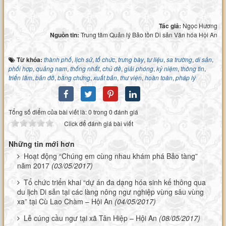
Tác giả:
Ngọc Hương
Nguồn tin:
Trung tâm Quản lý Bảo tồn Di sản Văn hóa Hội An
Từ khóa:
thành phố
,
lịch sử
,
tổ chức
,
trưng bày
,
tư liệu
,
sa trường
,
di sản
,
phối hợp
,
quảng nam
,
thống nhất
,
chủ đề
,
giải phóng
,
kỷ niệm
,
thông tin
,
triển lãm
,
bản đồ
,
bằng chứng
,
xuất bản
,
thư viện
,
hoàn toàn
,
pháp lý
Tổng số điểm của bài viết là: 0 trong 0 đánh giá
Click để đánh giá bài viết
Những tin mới hơn
Hoạt động “Chúng em cùng nhau khám phá Bảo tàng”
năm 2017
(03/05/2017)
Tổ chức triển khai “dự án đa dạng hóa sinh kế thông qua
du lịch Di sản tại các làng nông ngư nghiệp vùng sâu vùng
xa” tại Cù Lao Chàm – Hội An
(04/05/2017)
Lễ cúng cầu ngư tại xã Tân Hiệp – Hội An
(08/05/2017)