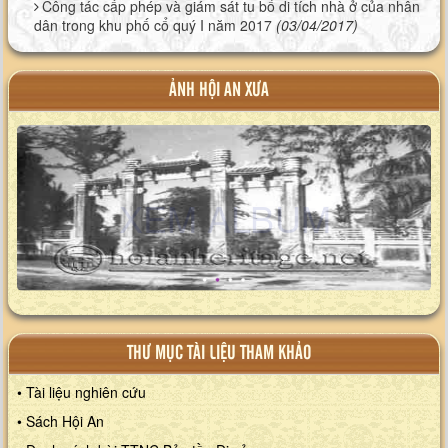
Công tác cấp phép và giám sát tu bổ di tích nhà ở của nhân
dân trong khu phố cổ quý I năm 2017
(03/04/2017)
ẢNH HỘI AN XƯA
XEM ALBUM
XEM ALBUM
THƯ MỤC TÀI LIỆU THAM KHẢO
• Tài liệu nghiên cứu
• Sách Hội An