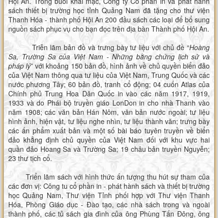
Hội An. Trong buổi khai mạc, Công ty Cổ phần in và phát hành
sách thiết bị trường học tỉnh Quảng Nam đã tặng cho thư viện
Thanh Hóa - thành phố Hội An 200 đầu sách các loại để bổ sung
nguồn sách phục vụ cho bạn đọc trên địa bàn Thành phố Hội An.
Triễn lãm bản đồ và trưng bày tư liệu với chủ đề “
Hoàng
Sa, Trường Sa của Việt Nam - Những bằng chứng lịch sử và
pháp lý
” với khoảng 150 bản đồ, hình ảnh về chủ quyền biển đảo
của Việt Nam thông qua tư liệu của Việt Nam, Trung Quốc và các
nước phương Tây; 60 bản đồ, tranh cổ động; 04 cuốn Atlas của
Chính phủ Trung Hoa Dân Quốc in vào các năm 1917, 1919,
1933 và do Phái bộ truyền giáo LonDon in cho nhà Thanh vào
năm 1908; các văn bản Hán Nôm, văn bản nước ngoài; tư liệu
hình ảnh, hiện vật, tư liệu nghe nhìn, tư liệu thành văn; trưng bày
các ấn phẩm xuất bản và một số bài báo tuyên truyền về biển
đảo khẳng định chủ quyền của Việt Nam đối với khu vực hai
quần đảo Hoang Sa và Trường Sa; 19 châu bản truyền Nguyễn;
23 thư tịch cổ.
Triển lãm sách với hình thức ấn tượng thu hút sự tham của
các đơn vị: Công tu cổ phần in - phát hành sách và thiết bị trường
học Quảng Nam, Thư viện Tỉnh phối hợp với Thư viện Thanh
Hóa, Phòng Giáo dục - Đào tạo, các nhà sách trong và ngoài
thành phố, các tủ sách gia đình của ông Phùng Tấn Đông, ông