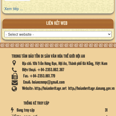
Xem tiếp ...
LIÊN KẾT WEB
TRUNG TÂM BẢO TỒN DI SẢN VĂN HÓA THẾ GIỚI HỘI AN
Địa chỉ:
10b Trần Hưng Đạo, Hội An, Thành phố Đà Nẵng, Việt Nam
Điện thoại:
+84-2353.862.367
Fax:
+84-2353.861.779
Email:
hoiancmmp@gmail.com
Website:
http://hoianheritage.net
http://hoianheritage.danang.gov.vn
THỐNG KÊ TRUY CẬP
Đang truy cập
31