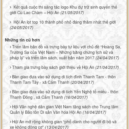
Kết quả cuộc thi sáng tác logo Khu dự trữ sinh quyển thế
giới Cù Lao Chàm – Hội An
(21/05/2017)
Hội An lọt top 10 thành phố nhỏ đáng thăm nhất thế giới
(24/05/2017)
Những tin cũ hơn
Triển lãm bản đồ và trưng bày tư liệu với chủ đề “Hoàng Sa,
Trường Sa của Việt Nam – Những bằng chứng lịch sử và
pháp lý” và triển lãm sách, xuất bản năm 2017
(24/04/2017)
Tham gia trưng bày sách giới thiệu về Hội An
(21/04/2017)
Bàn giao đưa vào sử dụng di tích đình Thanh Tam - thôn
Thanh Tam Tây - xã Cẩm Thanh
(20/04/2017)
Bàn giao đưa vào sử dụng di tích Yến Nghệ tổ miếu - thôn
Thanh Đông , xã Cẩm Thanh
(16/04/2017)
Hội Văn nghệ dân gian Việt Nam tặng sách cho Trung tâm
Quản lý Bảo tồn Di sản Văn hóa Hội An
(16/04/2017)
Hội An mở rộng không gian “phố dành cho người đi bộ và
xe không động cơ”
(13/04/2017)