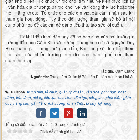
gian khó đi lên; Tổ chức 01 trò chơi tìm hiểu về kiến thức lịch sử
- văn hóa địa phương; 01 trò chơi về vận động thể lực hoặc thể
hiện năng khiếu; Tổ chức cho các em viết bài cảm nhận sau khi
tham gia hoạt động. Tùy theo đối tượng tham gia sẽ bố trí nội
dung phù hợp để các em dễ dàng tiếp thu, tạo sức lôi cuốn.
Từ khi triển khai đến nay đã có học sinh của hai trường là
trường tiểu học Cẩm Kim và trường Trung học cơ sở Nguyễn Duy
Hiệu tham gia. Trong thời gian đến, Bảo tàng sẽ đón tiếp thêm
học sinh của nhiều trường trên địa bàn thành phố đến tham
quan, học tập.
Tác giả:
Cẩm Giang
Nguồn tin:
Trung tâm Quản lý Bảo tồn Di sản Văn hóa Hội An
Từ khóa:
trung tâm
,
tổ chức
,
quản lý
,
di sản
,
văn hóa
,
phối hợp
,
hoạt
động
,
bảo tàng
,
giá trị
,
tiếp tục
,
học sinh
,
đào tạo
,
sáng tạo
,
phát triển
,
giáo
dục
,
nâng cao
,
gắn liền
,
nhà trường
,
nhận thức
,
tư duy
,
kỹ năng
Tổng số điểm của bài viết là: 0 trong 0 đánh giá
Click để đánh giá bài viết