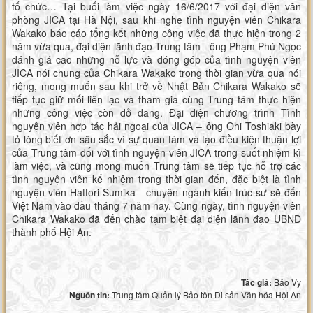
tổ chức… Tại buổi làm việc ngày 16/6/2017 với đại diện văn
phòng JICA tại Hà Nội, sau khi nghe tình nguyện viên Chikara
Wakako báo cáo tổng kết những công việc đã thực hiện trong 2
năm vừa qua, đại diện lãnh đạo Trung tâm - ông Phạm Phú Ngọc
đánh giá cao những nỗ lực và đóng góp của tình nguyện viên
JICA nói chung của Chikara Wakako trong thời gian vừa qua nói
riêng, mong muốn sau khi trở về Nhật Bản Chikara Wakako sẽ
tiếp tục giữ mối liên lạc và tham gia cùng Trung tâm thực hiện
những công việc còn dở dang. Đại diện chương trình Tình
nguyện viên hợp tác hải ngoại của JICA – ông Ohi Toshiaki bày
tỏ lòng biết ơn sâu sắc vì sự quan tâm và tạo điều kiện thuận lợi
của Trung tâm đối với tình nguyện viên JICA trong suốt nhiệm kì
làm việc, và cũng mong muốn Trung tâm sẽ tiếp tục hỗ trợ các
tình nguyện viên kế nhiệm trong thời gian đến, đặc biệt là tình
nguyện viên Hattori Sumika - chuyên ngành kiến trúc sư sẽ đến
Việt Nam vào đầu tháng 7 năm nay. Cùng ngày, tình nguyện viên
Chikara Wakako đã đến chào tạm biệt đại diện lãnh đạo UBND
thành phố Hội An.
Tác giả:
Bảo Vy
Nguồn tin:
Trung tâm Quản lý Bảo tồn Di sản Văn hóa Hội An