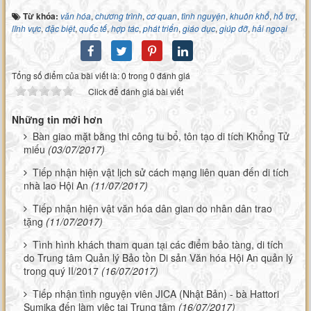
Từ khóa:
văn hóa
,
chương trình
,
cơ quan
,
tình nguyện
,
khuôn khổ
,
hỗ trợ
,
lĩnh vực
,
đặc biệt
,
quốc tế
,
hợp tác
,
phát triển
,
giáo dục
,
giúp đỡ
,
hải ngoại
Tổng số điểm của bài viết là: 0 trong 0 đánh giá
Click để đánh giá bài viết
Những tin mới hơn
Bàn giao mặt bằng thi công tu bổ, tôn tạo di tích Khổng Tử
miếu
(03/07/2017)
Tiếp nhận hiện vật lịch sử cách mạng liên quan đến di tích
nhà lao Hội An
(11/07/2017)
Tiếp nhận hiện vật văn hóa dân gian do nhân dân trao
tặng
(11/07/2017)
Tình hình khách tham quan tại các điểm bảo tàng, di tích
do Trung tâm Quản lý Bảo tồn Di sản Văn hóa Hội An quản lý
trong quý II/2017
(16/07/2017)
Tiếp nhận tình nguyện viên JICA (Nhật Bản) - bà Hattori
Sumika đến làm việc tại Trung tâm
(16/07/2017)