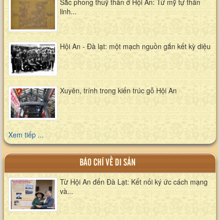
Sắc phong thuỷ thần ở Hội An: Từ mỹ tự thần
linh...
Hội An - Đà lạt: một mạch nguồn gắn kết kỳ diệu
Xuyên, trính trong kiến trúc gỗ Hội An
Xem tiếp ...
BÁO CHÍ VỀ DI SẢN
Từ Hội An đến Đà Lạt: Kết nối ký ức cách mạng
và...