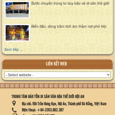
Bước chuyển trong tư duy bảo vệ di sản thế giới
Biển đảo, dòng trầm tích âm thầm nơi phố Hội
Xem tiếp ...
LIÊN KẾT WEB
TRUNG TÂM BẢO TỒN DI SẢN VĂN HÓA THẾ GIỚI HỘI AN
Địa chỉ:
10b Trần Hưng Đạo, Hội An, Thành phố Đà Nẵng, Việt Nam
Điện thoại:
+84-2353.862.367