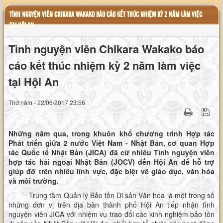
TÌNH NGUYỆN VIÊN CHIKARA WAKAKO BÁO CÁO KẾT THÚC NHIỆM KỲ 2 NĂM LÀM VIỆC
TẠI HỘI AN
Tình nguyện viên Chikara Wakako báo
cáo kết thúc nhiệm kỳ 2 năm làm việc
tại Hội An
Thứ năm - 22/06/2017 23:56
Những năm qua, trong khuôn khổ chương trình Hợp tác
Phát triển giữa 2 nước Việt Nam - Nhật Bản, cơ quan Hợp
tác Quốc tế Nhật Bản (JICA) đã cử nhiều Tình nguyện viên
hợp tác hải ngoại Nhật Bản (JOCV) đến Hội An để hỗ trợ
giúp đỡ trên nhiều lĩnh vực, đặc biệt về giáo dục, văn hóa
và môi trường.
Trung tâm Quản lý Bảo tồn Di sản Văn hóa là một trong số
những đơn vị trên địa bàn thành phố Hội An tiếp nhận tình
nguyện viên JICA với nhiệm vụ trao đổi các kinh nghiệm bảo tồn