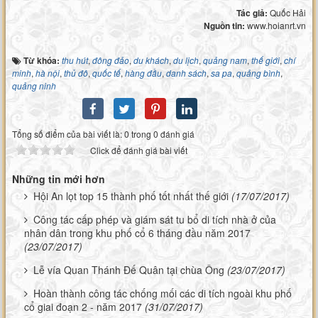
Tác giả:
Quốc Hải
Nguồn tin:
www.hoianrt.vn
Từ khóa:
thu hút
,
đông đảo
,
du khách
,
du lịch
,
quảng nam
,
thế giới
,
chí
minh
,
hà nội
,
thủ đô
,
quốc tế
,
hàng đầu
,
danh sách
,
sa pa
,
quảng bình
,
quảng ninh
Tổng số điểm của bài viết là: 0 trong 0 đánh giá
Click để đánh giá bài viết
Những tin mới hơn
Hội An lọt top 15 thành phố tốt nhất thế giới
(17/07/2017)
Công tác cấp phép và giám sát tu bổ di tích nhà ở của
nhân dân trong khu phố cổ 6 tháng đầu năm 2017
(23/07/2017)
Lễ vía Quan Thánh Đế Quân tại chùa Ông
(23/07/2017)
Hoàn thành công tác chống mối các di tích ngoài khu phố
cổ giai đoạn 2 - năm 2017
(31/07/2017)