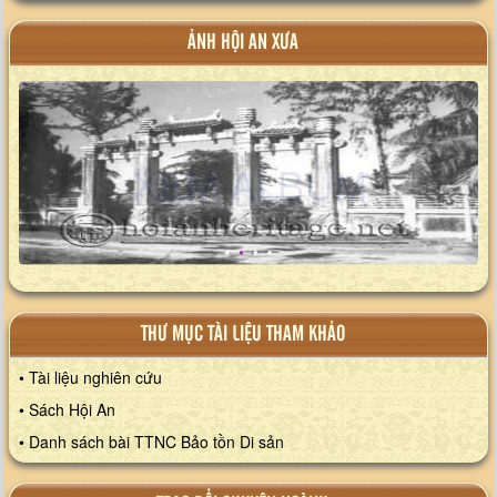
ẢNH HỘI AN XƯA
XEM ALBUM
THƯ MỤC TÀI LIỆU THAM KHẢO
• Tài liệu nghiên cứu
• Sách Hội An
• Danh sách bài TTNC Bảo tồn Di sản