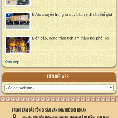
Bước chuyển trong tư duy bảo vệ di sản thế giới
Biển đảo, dòng trầm tích âm thầm nơi phố Hội
Xem tiếp ...
LIÊN KẾT WEB
TRUNG TÂM BẢO TỒN DI SẢN VĂN HÓA THẾ GIỚI HỘI AN
Địa chỉ:
10b Trần Hưng Đạo, Hội An, Thành phố Đà Nẵng, Việt Nam