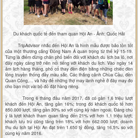
Du khách quốc tế đến tham quan Hội An - Ảnh: Quốc Hải
TripAdvisor nhắc đến Hội An là hình mẫu được bảo tồn tốt
của một thương cảng Đông Nam Á quan trọng từ thế kỷ 15-19.
Từng là điểm dừng chân phổ biến đối với khách du lịch ba lô, nơi
đây ngày càng trở nên nổi tiếng với khách du lịch. Vào ngày 14
âm lịch hàng tháng, phố cổ thay đèn điện bằng những chiếc đèn
lồng truyền thống đầy màu sắc. Các thắng cảnh Chùa Cầu, đền
Quan Công,… và hãy để những thợ may lành nghề ở đây may đo
cho bạn một vài bộ đồ đặt hàng riêng.
Trong 6 tháng đầu năm 2017, đã có gần 1,6 triệu lượt
khách đến Hội An, tăng gần 16%; trong đó khách quốc tế hơn
850.000 lượt, tăng gần 30% so với cùng kỳ năm ngoái. Đáng chú
ý là lượt khách tham quan tăng đến 21% với hơn 1,1 triệu lượt;
khách lưu trú cũng tăng trên 18% với hơn 662.000 lượt; doanh
thu du lịch tại Hội An đạt trên 1.650 tỷ đồng, tăng 16,5% so với
cùng kỳ năm 2016.