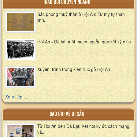
TRAO ĐỔI CHUYÊN NGÀNH
Sắc phong thuỷ thần ở Hội An: Từ mỹ tự thần
linh...
Hội An - Đà lạt: một mạch nguồn gắn kết kỳ diệu
Xuyên, trính trong kiến trúc gỗ Hội An
Xem tiếp ...
BÁO CHÍ VỀ DI SẢN
Từ Hội An đến Đà Lạt: Kết nối ký ức cách mạng
và...