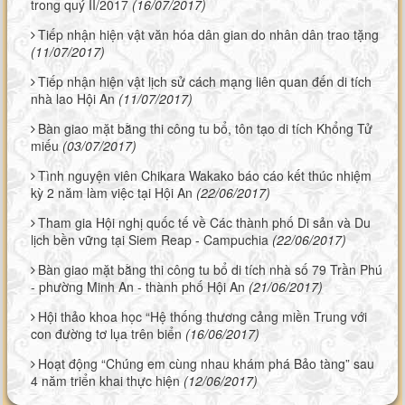
trong quý II/2017
(16/07/2017)
Tiếp nhận hiện vật văn hóa dân gian do nhân dân trao tặng
(11/07/2017)
Tiếp nhận hiện vật lịch sử cách mạng liên quan đến di tích
nhà lao Hội An
(11/07/2017)
Bàn giao mặt bằng thi công tu bổ, tôn tạo di tích Khổng Tử
miếu
(03/07/2017)
Tình nguyện viên Chikara Wakako báo cáo kết thúc nhiệm
kỳ 2 năm làm việc tại Hội An
(22/06/2017)
Tham gia Hội nghị quốc tế về Các thành phố Di sản và Du
lịch bền vững tại Siem Reap - Campuchia
(22/06/2017)
Bàn giao mặt bằng thi công tu bổ di tích nhà số 79 Trần Phú
- phường Minh An - thành phố Hội An
(21/06/2017)
Hội thảo khoa học “Hệ thống thương cảng miền Trung với
con đường tơ lụa trên biển
(16/06/2017)
Hoạt động “Chúng em cùng nhau khám phá Bảo tàng” sau
4 năm triển khai thực hiện
(12/06/2017)