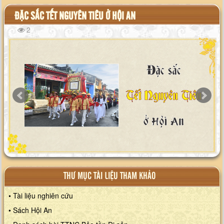
ĐẶC SẮC TẾT NGUYÊN TIÊU Ở HỘI AN
2
THƯ MỤC TÀI LIỆU THAM KHẢO
• Tài liệu nghiên cứu
• Sách Hội An