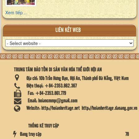
Xem tiếp ...
LIÊN KẾT WEB
TRUNG TÂM BẢO TỒN DI SẢN VĂN HÓA THẾ GIỚI HỘI AN
Địa chỉ:
10b Trần Hưng Đạo, Hội An, Thành phố Đà Nẵng, Việt Nam
Điện thoại:
+84-2353.862.367
Fax:
+84-2353.861.779
Email:
hoiancmmp@gmail.com
Website:
http://hoianheritage.net
http://hoianheritage.danang.gov.vn
THỐNG KÊ TRUY CẬP
Đang truy cập
78