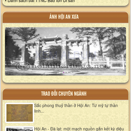
• Danh sách bài TTNC Bảo tồn Di sản
ẢNH HỘI AN XƯA
XEM ALBUM
TRAO ĐỔI CHUYÊN NGÀNH
Sắc phong thuỷ thần ở Hội An: Từ mỹ tự thần
linh...
Hội An - Đà lạt: một mạch nguồn gắn kết kỳ diệu