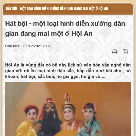
HÁT BỘI - MỘT LOẠI HÌNH DIỄN XƯỚNG DÂN GIAN ĐANG MAI MỘT Ở HỘI AN
Hát bội - một loại hình diễn xướng dân
gian đang mai một ở Hội An
Chủ nhật - 05/12/2021 21:00
Hội An là vùng đất có bề dày lịch sử văn hóa văn nghệ dân
gian với nhiều loại hình đặc sắc, hấp dẫn như bài chòi, hò
khoan, hát bội, sắc bùa, hò giã gạo, hò giã vôi...