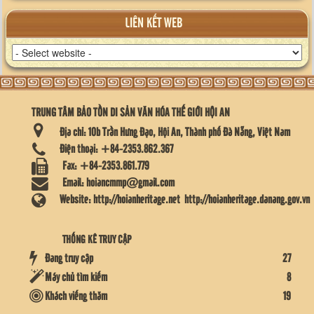
LIÊN KẾT WEB
TRUNG TÂM BẢO TỒN DI SẢN VĂN HÓA THẾ GIỚI HỘI AN
Địa chỉ:
10b Trần Hưng Đạo, Hội An, Thành phố Đà Nẵng, Việt Nam
Điện thoại:
+84-2353.862.367
Fax:
+84-2353.861.779
Email:
hoiancmmp@gmail.com
Website:
http://hoianheritage.net
http://hoianheritage.danang.gov.vn
THỐNG KÊ TRUY CẬP
Đang truy cập
27
Máy chủ tìm kiếm
8
Khách viếng thăm
19