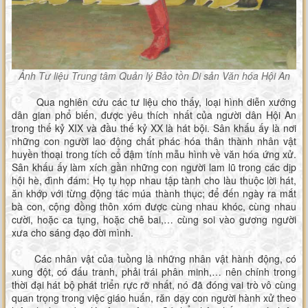
Ảnh Tư liệu Trung tâm Quản lý Bảo tồn Di sản Văn hóa Hội An
Qua nghiên cứu các tư liệu cho thấy, loại hình diễn xướng
dân gian phổ biến, được yêu thích nhất của người dân Hội An
trong thế kỷ XIX và đầu thế kỷ XX là hát bội. Sân khấu ấy là nơi
những con người lao động chất phác hóa thân thành nhân vật
huyền thoại trong tích cổ đậm tính mẫu hình về văn hóa ứng xử.
Sân khấu ấy làm xích gần những con người lam lũ trong các dịp
hội hè, đình đám: Họ tụ họp nhau tập tành cho làu thuộc lời hát,
ăn khớp với từng động tác múa thành thục; để đến ngày ra mắt
bà con, cộng đồng thôn xóm được cùng nhau khóc, cùng nhau
cười, hoặc ca tụng, hoặc chê bai,… cùng soi vào gương người
xưa cho sáng đạo đời mình.
Các nhân vật của tuồng là những nhân vật hành động, có
xung đột, có đấu tranh, phải trái phân minh,… nên chính trong
thời đại hát bộ phát triển rực rỡ nhất, nó đã đóng vai trò vô cùng
quan trọng trong việc giáo huấn, răn dạy con người hành xử theo