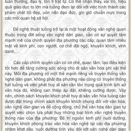
luân thường, đạo lý, tôn ti trật tự. Có thể nhận thấy, vai trò, hiệu
quả giáo dục to lớn mà tuồng đem lại đối với việc hình thành các
phẩm chất tốt đẹp, uốn nắn đạo đức, gìn giữ chuẩn mực trong
các mối quan hệ xã hội.
Để nghệ thuật tuồng trở lại là một hoạt động văn nghệ quen
thuộc trong đời sống văn nghệ dân gian, cần có sự quyết tâm
mạnh mẽ của chính quyền địa phương các cấp, quan tâm nhiều
mặt về kinh phí, con người, cơ chế đãi ngộ, khuyến khích, vinh
danh,…
Các cấp chính quyền cần có cơ chế, quan tâm, tạo điều kiện
tốt hơn để tăng cường sức sống cho di sản văn hóa phi vật thể
này. Mỗi địa phương có một thế mạnh riêng về truyền thống văn
nghệ dân gian, không phải địa phương nào cũng có truyền thống
hát tuồng và việc phát huy di sản cần tôn trọng quá trình lịch sử
văn hóa đó, không can thiệp áp đặt, khiêng cưỡng được. Vậy
nên, chính sách khuyến khích phát huy di sản văn hóa tuồng cần
được đặt trong chính sách khuyến khích chung đối với văn hóa,
văn nghệ dân gian và để cộng đồng, chủ thể văn hóa dân gian tự
quyết việc chọn lựa phát huy những loại hình văn nghệ truyền
thống nào của địa phương: Bố trí nguồn kinh phí nuôi dưỡng,
khuyến khích phong trào văn hóa văn nghệ tại các địa phương
nhằm khơi dậy, nuôi dưỡng tình yêu đối với văn nghệ dân gian