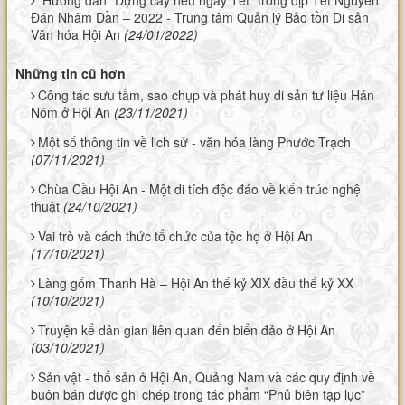
Hướng dẫn “Dựng cây nêu ngày Tết” trong dịp Tết Nguyên
Đán Nhâm Dần – 2022 - Trung tâm Quản lý Bảo tồn Di sản
Văn hóa Hội An
(24/01/2022)
Những tin cũ hơn
Công tác sưu tầm, sao chụp và phát huy di sản tư liệu Hán
Nôm ở Hội An
(23/11/2021)
Một số thông tin về lịch sử - văn hóa làng Phước Trạch
(07/11/2021)
Chùa Cầu Hội An - Một di tích độc đáo về kiến trúc nghệ
thuật
(24/10/2021)
Vai trò và cách thức tổ chức của tộc họ ở Hội An
(17/10/2021)
Làng gốm Thanh Hà – Hội An thế kỷ XIX đầu thế kỷ XX
(10/10/2021)
Truyện kể dân gian liên quan đến biển đảo ở Hội An
(03/10/2021)
Sản vật - thổ sản ở Hội An, Quảng Nam và các quy định về
buôn bán được ghi chép trong tác phẩm “Phủ biên tạp lục”