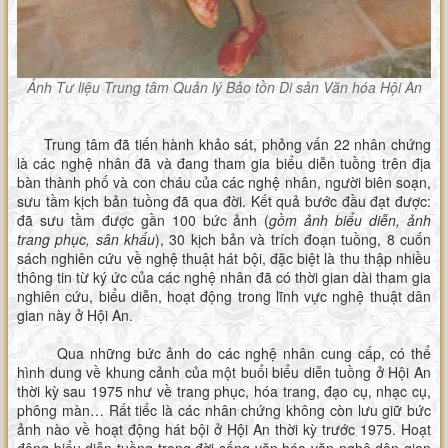
Ảnh Tư liệu Trung tâm Quản lý Bảo tồn Di sản Văn hóa Hội An
Trung tâm đã tiến hành khảo sát, phỏng vấn 22 nhân chứng
là các nghệ nhân đã và đang tham gia biểu diễn tuồng trên địa
bàn thành phố và con cháu của các nghệ nhân, người biên soạn,
sưu tầm kịch bản tuồng đã qua đời. Kết quả bước đầu đạt được:
đã sưu tầm được gần 100 bức ảnh (
gồm
ảnh biểu diễn, ảnh
trang phục, sân khấu
), 30 kịch bản và trích đoạn tuồng, 8 cuốn
sách nghiên cứu về nghệ thuật hát bội, đặc biệt là thu thập nhiều
thông tin từ ký ức của các nghệ nhân đã có thời gian dài tham gia
nghiên cứu, biểu diễn, hoạt động trong lĩnh vực nghệ thuật dân
gian này ở Hội An.
Qua những bức ảnh do các nghệ nhân cung cấp, có thể
hình dung về khung cảnh của một buổi biểu diễn tuồng ở Hội An
thời kỳ sau 1975 như về trang phục, hóa trang, đạo cụ, nhạc cụ,
phông màn… Rất tiếc là các nhân chứng không còn lưu giữ bức
ảnh nào về hoạt động hát bội ở Hội An thời kỳ trước 1975. Hoạt