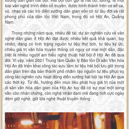
xướng dân gian hát bội. Hát bội còn gọi là hát bộ, tuồng, là một
loại văn nghệ trình diễn cổ truyền, được hình thành trên cơ sở ca,
vũ, nhạc và các trò diễn xướng dân gian vốn có từ lâu đời và rất
phong phú của dân tộc Việt Nam, trong đó có Hội An, Quảng
Nam.
Trong những năm qua, nhiều đề tài, dự án nghiên cứu về văn
nghệ dân gian ở Hội An đạt được nhiều kết quả khả quan, tuy
nhiên, đang có tình trạng nguồn tư liệu thư tịch, tư liệu ký ức,
nhiều giá trị văn hóa truyền thống có nguy cơ mai một dần, đặc
biệt là nhiều người am hiểu nghệ thuật hát bội ở Hội An đã qua
đời. Vì vậy, năm 2021 Trung tâm Quản lý Bảo tồn Di sản Văn hóa
Hội An đã triển khai công tác sưu tầm tư liệu hát bội lưu giữ trong
dân gian trên địa bàn thành phố nhằm tạo nguồn tư liệu phục vụ
công tác nghiên cứu hoạt động diễn xướng hát bội tại Hội An qua
các thời kỳ. Từ đó, hướng đến mục tiêu phát huy giá trị của một
di sản văn hóa dân gian của Hội An tuy đã có sự mai một song
vẫn còn nhân chứng, còn nghệ nhân đam mê đang tích cực ngày
đêm giữ nghề, giữ lửa nghệ thuật truyền thống.