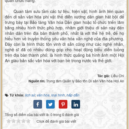
quan chức năng.
Quan tâm sưu tầm các tư liệu, hiện vật, hình ảnh liên quan
đến di sản văn hóa phi vật thể diễn xướng dân gian hát bội để
trưng bày tại Bảo tàng Văn hóa Dân gian hoặc tổ chức triển lãm
bằng nhiều hình thức phù hợp, nhằm giới thiệu di sản này đến
nhân dân trên địa bàn thành phố, nhất là với thế hệ trẻ, để họ
hiểu hơn về truyền thống yêu văn hóa văn nghệ của địa phương.
Đây còn là hình thức tôn vinh di sản cũng như các nghệ nhân,
nghệ sĩ đã có nhiều đóng góp cho hoạt động biểu diễn tuồng
trên địa bàn thành phố; là hình thức quảng bá hình ảnh một Hội
An giàu bản sắc văn hóa với bạn bè trong nước và thế giới.
Tác giả:
Liễu Chi
Nguồn tin:
Trung tâm Quản lý Bảo tồn Di sản Văn hóa Hội An
Từ khóa:
lịch sử
,
văn hóa
,
loại hình
,
hấp dẫn
Tổng số điểm của bài viết là: 0 trong 0 đánh giá
Click để đánh giá bài viết