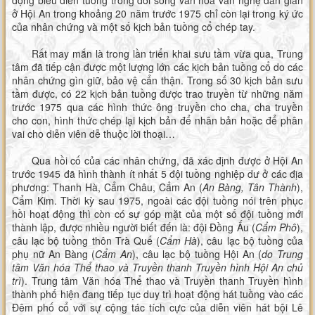
động biểu diễn tuồng trong đời sống văn hóa văn nghệ dân gian
ở Hội An trong khoảng 20 năm trước 1975 chỉ còn lại trong ký ức
của nhân chứng và một số kịch bản tuồng cổ chép tay.
Rất may mắn là trong lần triển khai sưu tầm vừa qua, Trung
tâm đã tiếp cận được một lượng lớn các kịch bản tuồng cổ do các
nhân chứng gìn giữ, bảo vệ cẩn thận. Trong số 30 kịch bản sưu
tầm được, có 22 kịch bản tuồng được trao truyền từ những năm
trước 1975 qua các hình thức ông truyền cho cha, cha truyền
cho con, hình thức chép lại kịch bản để nhân bản hoặc để phân
vai cho diễn viên dễ thuộc lời thoại…
Qua hồi cố của các nhân chứng, đã xác định được ở Hội An
trước 1945 đã hình thành ít nhất 5 đội tuồng nghiệp dư ở các địa
phương: Thanh Hà, Cẩm Châu, Cẩm An (
An Bàng, Tân Thành
),
Cẩm Kim. Thời kỳ sau 1975, ngoài các đội tuồng nói trên phục
hồi hoạt động thì còn có sự góp mặt của một số đội tuồng mới
thành lập, được nhiều người biết đến là: đội Đồng Ấu (
Cẩm Phô
),
câu lạc bộ tuồng thôn Trà Quế (
Cẩm Hà
), câu lạc bộ tuồng của
phụ nữ An Bàng (
Cẩm An
), câu lạc bộ tuồng Hội An (
do Trung
tâm Văn hóa Thể thao
và Truyền thanh Truyền hình
Hội An chủ
trì
). Trung tâm Văn hóa Thể thao và Truyền thanh Truyền hình
thành phố hiện đang tiếp tục duy trì hoạt động hát tuồng vào các
Đêm phố cổ với sự cộng tác tích cực của diễn viên hát bội Lê