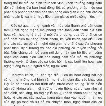
trong thế hệ trẻ; có hình thức tôn vinh, khen thưởng hàng năm
đối với những địa bàn hoạt động tốt, có phương pháp hiệu quả
phát huy phong trào văn hóa văn nghệ dân gian cũng như các cá
nhân quản lý, cá nhân trực tiếp tham gia có nhiều cống hiến.
Các cơ quan trong ngành văn hóa của thành phố cần quan
tâm: Phát động mạnh mẽ phong trào toàn dân tham gia sinh
hoạt văn hóa nghệ thuật ở mỗi địa phương, qua đó phải có cơ
chế phát hiện tài năng, nhen nhóm, khuyến khích, tạo điều kiện
cho các câu lạc bộ văn nghệ dân gian tự phát ở các địa phương
phát triển, định hướng với các địa phương có truyền thống nổi
bật. Nên chăng cần bổ sung nội dung này vào bộ tiêu chí công
nhận các danh hiệu văn hóa hàng năm của mỗi xã phường;
thường xuyên tổ chức các sự kiện, hội thi, các buổi liên hoan văn
nghệ tuồng thu hút người diễn, người xem.
Khuyến khích, ưu tiên tạo điều kiện để hoạt động hát bội
cũng như những loại hình văn nghệ dân gian đặc sắc khác của
Hội An có nhiều cơ hội trình diễn trước công chúng. Trình diễn
gắn với không gian, môi trường truyền thống của di sản như tại
sân đình, sân lăng, những dịp lễ an vị, khánh thành sau trùng tu,
hoặc lễ cầu an, cầu ngư,… hàng năm dựa vào nguồn nhân lực
của địa phương và sự hỗ trợ chuyên môn, nghệ thuật của cơ