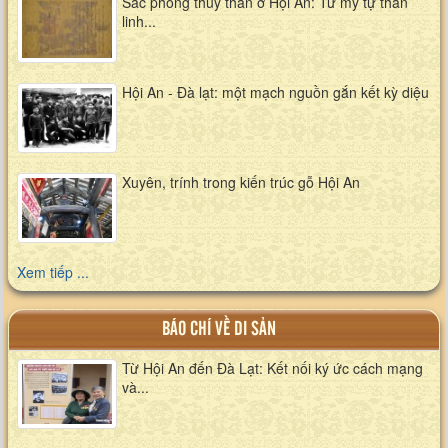
Sắc phong thuỷ thần ở Hội An: Từ mỹ tự thần
linh...
Hội An - Đà lạt: một mạch nguồn gắn kết kỳ diệu
Xuyên, trính trong kiến trúc gỗ Hội An
Xem tiếp ...
BÁO CHÍ VỀ DI SẢN
Từ Hội An đến Đà Lạt: Kết nối ký ức cách mạng
và...