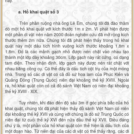
này.
a. Hố khai quật số 3
Trên phần ruộng nhà ông Lê Em, chúng tôi đã đào thăm
dò một hố khai quật với kích thước 1m x 2m. Vì phát hiện được
một phần di vật nên năm 2000 đoàn nghiên cứu đã mở rộng kích
thước thêm 2m nữa. Chúng tôi đã phát hiện thấy trong hố khai
quật này một dấu tích hình vuông kích thước khoảng 1,8m x
1,8m. Đó là các mảnh gạch nhỏ được nén chặt vào nhau tạo
thành một lớp dày khoảng 30cm. Lớp gạch này rất cứng, có dạng
tam diện. Theo nhận định, lớp gạch này được nén rất chặt với
nhau bằng công cụ. Có thể đây là dấu tích cột trụ của một móng
nhà. Trong số các di vật có cả đồ sứ hoa lam của Phúc Kiến và
Quảng Đông (Trung Quốc) niên đại khoảng thế kỷ XVIII. Ngoài
ra, hố khai quật còn có cả đồ sánh Việt Nam có niên đại khoảng
thế kỷ XVIII - XIX.
Tuy nhiên, khi đào đến độ sâu 3m ở góc phía bắc của hố
khai quật, chúng tôi đã phát hiện thấy đồ sành Việt Nam có niên
đại khoảng thế kỷ XVII và cùng với chúng là đồ sứ Trung Quốc có
niên đại từ cuối thế kỷ XVI đến nửa đầu thế kỷ XVII. Điều đáng
chú ý là, một phần của hố khai quật còn thể hiện là dấu tích của
một đoạn hào. Từ niên đại của các di vật có thể thấy rằng, các di