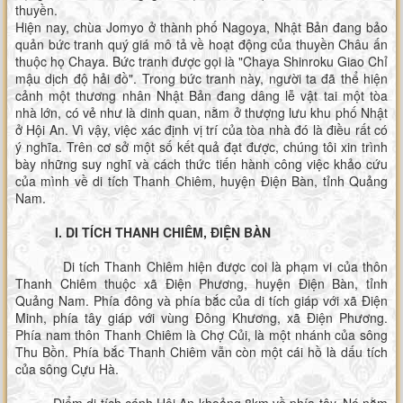
thuyền.
Hiện nay, chùa Jomyo ở thành phố Nagoya, Nhật Bản đang bảo
quản bức tranh quý giá mô tả về hoạt động của thuyền Châu ấn
thuộc họ Chaya. Bức tranh được gọi là "Chaya Shinroku Giao Chỉ
mậu dịch độ hải đồ". Trong bức tranh này, người ta đã thể hiện
cảnh một thương nhân Nhật Bản đang dâng lễ vật tai một tòa
nhà lớn, có vẻ như là dinh quan, nằm ở thượng lưu khu phố Nhật
ở Hội An. Vì vậy, việc xác định vị trí của tòa nhà đó là điều rất có
ý nghĩa. Trên cơ sở một số kết quả đạt được, chúng tôi xin trình
bày những suy nghĩ và cách thức tiến hành công việc khảo cứu
của mình về di tích Thanh Chiêm, huyện Điện Bàn, tỉnh Quảng
Nam.
I. DI TÍCH THANH CHIÊM, ĐIỆN BÀN
Di tích Thanh Chiêm hiện được coi là phạm vi của thôn
Thanh Chiêm thuộc xã Điện Phương, huyện Điện Bàn, tỉnh
Quảng Nam. Phía đông và phía bắc của di tích giáp với xã Điện
Minh, phía tây giáp với vùng Đông Khương, xã Điện Phương.
Phía nam thôn Thanh Chiêm là Chợ Củi, là một nhánh của sông
Thu Bồn. Phía bắc Thanh Chiêm vẫn còn một cái hồ là dấu tích
của sông Cựu Hà.