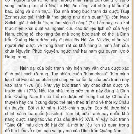
vùng thượng lưu phố Nhật ở Hội An cùng với những khẩu đại
bác, cổng và dinh thự... Tòa nhà trong bức tranh đã được Tsuji
Zennosuke giải thích là "nơi giống như dinh quan" (6) còn Iwao
Seiichi giải thích là “trạm làm việc ở cảng” (7). Lần này, sau khi
thực hiện khai quật và nghiên cứu các tư liệu lịch sử của Việt
Nam, chúng tôi cho rằng tòa nhà trong bức tranh có thể là Dinh
trấn Quảng Nam được xây ở phía tây Hội An. Vì vậy, nhân vật
người Việt được vẽ trong tranh rất có khả năng là hình ảnh của
chúa Nguyễn Phúc Nguyên, người thứ hai nắm giữ quyền lực ở
Đàng trong.
Niên đại của bức tranh này hiện nay vẫn chưa được xác
định một cách rõ ràng. Tuy nhiên, cuốn "Kinmeiroku" (Kim minh
lục) thời Edo đã có phần ghi chép về sự tồn tại của bức tranh này
vào năm 1778 (8). Như vậy bức tranh này chắc chắn được vẽ
trước năm 1778. Nếu tòa nhà trong bức tranh này đúng là Dinh
trấn Quảng Nam thì có thể nó được vẽ trong thời kỳ Châu ấn
thuyền hay chí ít cũng được thể hiện theo trí nhớ về thời kỳ Châu
ấn thuyền. Bởi vì từ năm 1635 chính quyền Edo đã thực hiện
chính sách tỏa quốc (sakoku). Tóm lại, bức tranh này nhiều khả
năng được sáng tác vào nửa đầu thế kỷ XVII. Vì vậy, bức tranh
"Giao Chỉ mậu dịch độ hải đồ" là một tư liệu lịch sử quan trọng
để tìm hiểu về diện mạo và quy mô của Dinh trấn Quảng Nam.