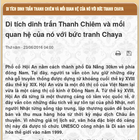
DI TÍCH DINH TRẤN THANH CHIÊM VÀ MỐI QUAN HỆ CỦA NÓ VỚI BỨC TRANH CHAYA
Di tích dinh trấn Thanh Chiêm và mối
quan hệ của nó với bức tranh Chaya
Thứ năm - 23/06/2016 04:00
Phố cổ Hội An nằm cách thành phố Đà Nẵng 30km về phía
đông Nam. Tại đây, người ta vẫn còn lưu giữ những dãy
nhà gỗ truyền thống được dựng từ khoảng cuối thế kỷ XVIII
đầu thế kỷ XIX. Hội An vừa là một đô thị cổ của Việt Nam lại
vừa là một cảng thị cổ kính ở Đông Nam Á. Từ thế kỷ XVIII,
Hội An đã từng là một thương cảng có tầm vóc quốc tế, ở
đây vẫn còn những dấu tích về sự tồn tại của phố Nhật, nơi
người Nhật từng sống tập trung, lập thương quán để buôn
bán và thu mua hàng hóa từ thời kỳ mậu dịch Châu ấn
thuyền. Vì những giá trị lịch sử, văn hóa đặc biệt đó cảng
thị này đã được tổ chức UNESCO công nhận là Di sản văn
hóa thế giới vào năm 1999.