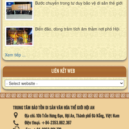
Bước chuyển trong tư duy bảo vệ di sản thế giới
Biển đảo, dòng trầm tích âm thầm nơi phố Hội
Xem tiếp ...
LIÊN KẾT WEB
TRUNG TÂM BẢO TỒN DI SẢN VĂN HÓA THẾ GIỚI HỘI AN
Địa chỉ:
10b Trần Hưng Đạo, Hội An, Thành phố Đà Nẵng, Việt Nam
Điện thoại:
+84-2353.862.367