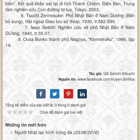
biển". Kết quả khảo sát tại di tích Thanh Chiêm, Điện Bàn, Trung
tâm nghiên cứu Con đường tơ lụa, Tokyo, 2003.
6. Tsuchi Zennosuke: Phố Nhật Bản ở Nam Dương (Bản
bổ sung), Hải ngoại Giao lưu sử thoại, 1930, tr.582-599.
7. Iwao Seiichi: Nghiên cứu về phố Nhật Bản ở Nam
DƯơng, 1940, tr.35-37.
8. Ousa Bunko thành phố Nagoya, "Kinmeiroku", 1986, tập
14.
Tác giả:
GS Seiichi Kikuchi
Nguồn tin:
www.facebook.com/truyen.dinhba
Tổng số điểm của bài viết là: 0 trong 0 đánh giá
Click để đánh giá bài viết
Những tin mới hơn
Người Nhật tạc hình trong đá
(23/06/2016)