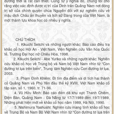
đương thời là rất cần thiết. Cũng từ ý nghĩa đó, chúng tôi cho
rằng việc xác định được vị trí của Dinh trấn Quảng Nam nơi đóng
trị sở của chính quyền chúa Nguyễn đối với sự nghiên cứu về
mậu dịch Châu ấn thuyền và lịch sử Đàng trong của Việt Nam, là
một thành tựu khoa học có nhiều ý nghĩa.
CHÚ THÍCH
1. Kikuchi Seiichi và những người khác: Báo cáo điều tra
khảo cổ học Hội An - Việt Nam, Viện Nghiên cứu Văn hóa Quốc
tế, Trường Đại học nữ Chiêu Hòa, 1998.
2. Kikuchi Seiichi - Abe Yuriko và những người khác: Nghiên
cứu khảo cổ học về Trung bộ và Nam bộ Việt Nam nhìn từ "Con
đường tơ lụa trên biển", Trung tâm Nghiên cứu Con đường tơ lụa,
2003.
3. Phạm Đình Khiêm: Đi tìm địa điểm và di tích hai thành
cổ Quảng Nam và Phú Yên đầu thế kỷ XVIII, Việt Nam khảo cổ
tập san, số 1, 1960, tr. 71-96.
4. Vũ Hữu Minh: Báo cáo điền dã khu vực Thanh Chiêm,
Điện Bàn, Quảng Nam - Đà Nẵng từ 17/7/1989 đến 19/7/1989,
Những phát hiện mới về khảo cổ học năm 1989, Hà Nội, 1990.
5. Nishimura Yashushi: Nghiên cứu mang tính khảo cổ học
về Trung Bộ và Nam Bộ Việt Nam nhìn từ "Con đường tơ lụa trên