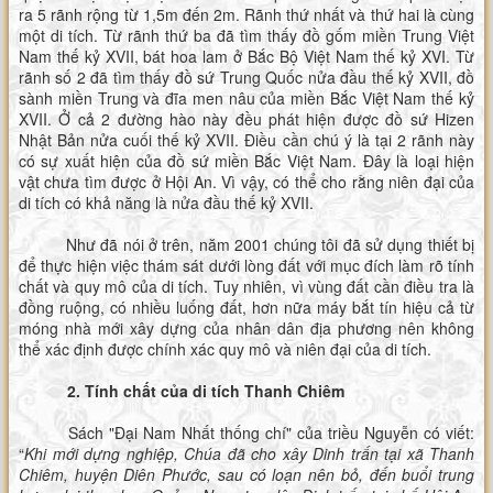
ra 5 rãnh rộng từ 1,5m đến 2m. Rãnh thứ nhất và thứ hai là cùng
một di tích. Từ rãnh thứ ba đã tìm thấy đồ gốm miền Trung Việt
Nam thế kỷ XVII, bát hoa lam ở Bắc Bộ Việt Nam thế kỷ XVI. Từ
rãnh số 2 đã tìm thấy đồ sứ Trung Quốc nửa đầu thế kỷ XVII, đồ
sành miền Trung và đĩa men nâu của miền Bắc Việt Nam thế kỷ
XVII. Ở cả 2 đường hào này đều phát hiện được đồ sứ Hizen
Nhật Bản nửa cuối thế kỷ XVII. Điều cần chú ý là tại 2 rãnh này
có sự xuất hiện của đồ sứ miền Bắc Việt Nam. Đây là loại hiện
vật chưa tìm được ở Hội An. Vì vậy, có thể cho rằng niên đại của
di tích có khả năng là nửa đầu thế kỷ XVII.
Như đã nói ở trên, năm 2001 chúng tôi đã sử dụng thiết bị
để thực hiện việc thám sát dưới lòng đất với mục đích làm rõ tính
chất và quy mô của di tích. Tuy nhiên, vì vùng đất cần điều tra là
đồng ruộng, có nhiều luống đất, hơn nữa máy bắt tín hiệu cả từ
móng nhà mới xây dựng của nhân dân địa phương nên không
thể xác định được chính xác quy mô và niên đại của di tích.
2. Tính chất của di tích Thanh Chiêm
Sách "Đại Nam Nhất thống chí" của triều Nguyễn có viết:
“
Khi mới dựng nghiệp, Chúa đã cho xây Dinh trấn tại xã Thanh
Chiêm, huyện Diên Phước, sau có loạn nên bỏ, đến buổi trung