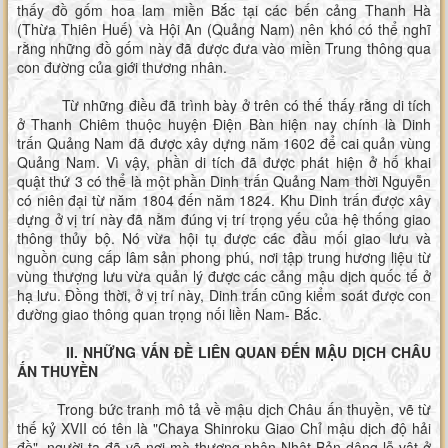
thấy đồ gốm hoa lam miền Bắc tại các bến cảng Thanh Hà
(Thừa Thiên Huế) và Hội An (Quảng Nam) nên khó có thể nghĩ
rằng những đồ gốm này đã được đưa vào miền Trung thông qua
con đường của giới thương nhân.
Từ những điều đã trình bày ở trên có thế thấy rằng di tích
ở Thanh Chiêm thuộc huyện Điện Bàn hiện nay chính là Dinh
trấn Quảng Nam đã được xây dựng năm 1602 để cai quản vùng
Quảng Nam. Vì vậy, phần di tích đã được phát hiện ở hố khai
quật thứ 3 có thể là một phần Dinh trấn Quảng Nam thời Nguyễn
có niên đại từ năm 1804 đến năm 1824. Khu Dinh trấn được xây
dựng ở vị trí này đã nằm đúng vị trí trọng yếu của hệ thống giao
thông thủy bộ. Nó vừa hội tụ được các đầu mối giao lưu và
nguồn cung cấp lâm sản phong phú, nơi tập trung hương liệu từ
vùng thượng lưu vừa quản lý được các cảng mậu dịch quốc tế ở
hạ lưu. Đồng thời, ở vị trí này, Dinh trấn cũng kiểm soát được con
đường giao thông quan trọng nối liền Nam- Bắc.
II. NHỮNG VẤN ĐỀ LIÊN QUAN ĐẾN MẬU DỊCH CHÂU
ẤN THUYỀN
Trong bức tranh mô tả về mậu dịch Châu ấn thuyền, vẽ từ
thế kỷ XVII có tên là "Chaya Shinroku Giao Chỉ mậu dịch độ hải
đồ", người ta đã vẽ nơi mà thương nhân Nhật Bản dâng lễ vật ở