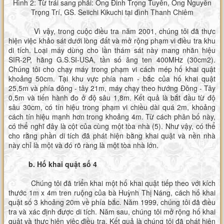
Hình 2: Từ trái sang phải: Ông Đinh Trọng Tuyên, Ông Nguyễn
Trọng Trí, GS. Seiichi Kikuchi tại đình Thanh Chiêm
Vì vậy, trong cuộc điều tra năm 2001, chúng tôi đã thực
hiện việc khảo sát dưới lòng đất và mở rộng phạm vi điều tra khu
di tích. Loại máy dùng cho lần thám sát này mang nhãn hiệu
SIR-2P, hãng G.S.SI-USA, tần số ăng ten 400MHz (30cm2).
Chúng tôi cho chạy máy trong phạm vi cách mép hố khai quật
khoảng 50cm. Tại khu vực phía nam - bắc của hố khai quật
25,5m và phía đông - tây 21m, máy chạy theo hướng Đông - Tây
0,5m và tiến hành đo ở độ sâu 1,8m. Kết quả là bắt đầu từ độ
sâu 30cm, có tín hiệu trong phạm vi chiều dài quá 2m, khoảng
cách tín hiệu mạnh hơn trong khoảng 4m. Từ cách phân bố này,
có thể nghĩ đây là cột của cùng một tòa nhà (5). Như vậy, có thể
cho rằng phần di tích đã phát hiện bằng khai quật và nền nhà
này chỉ là một và đó rõ ràng là một tòa nhà lớn.
b. Hố khai quật số 4
Chúng tôi đã triển khai một hố khai quật tiếp theo với kích
thước 1m x 4m tren ruộng của bà Huỳnh Thị Náng, cách hố khai
quật số 3 khoảng 20m về phía bắc. Năm 1999, chúng tôi đã điều
tra và xác định được di tích. Năm sau, chúng tôi mở rộng hố khai
quật và thực hiện việc điều tra. Kết quả là chúng tôi đã phát hiện