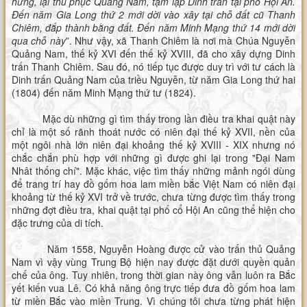
hưng, lại thu phục Quảng Nam, tạm lập Dinh trấn tại phố Hội An.
Đến năm Gia Long thứ 2 mới dời vào xây tại chỗ đất cũ Thanh
Chiêm, đắp thành bằng đất. Đến năm Minh Mạng thứ 14 mới dời
qua chỗ này
”. Như vậy, xã Thanh Chiêm là nơi mà Chúa Nguyễn
Quảng Nam, thế kỷ XVI đến thế kỷ XVIII, đã cho xây dựng Dinh
trấn Thanh Chiêm. Sau đó, nó tiếp tục được duy trì với tư cách là
Dinh trấn Quảng Nam của triều Nguyễn, từ năm Gia Long thứ hai
(1804) đến năm Minh Mạng thứ tư (1824).
Mặc dù những gì tìm thấy trong lần điều tra khai quật này
chỉ là một số rãnh thoát nước có niên đại thế kỷ XVII, nền của
một ngôi nhà lớn niên đại khoảng thế kỷ XVIII - XIX nhưng nó
chắc chắn phù hợp với những gì được ghi lại trong "Đại Nam
Nhât thống chí". Mặc khác, việc tìm thấy những mảnh ngói dùng
để trang trí hay đồ gốm hoa lam miền bắc Việt Nam có niên đại
khoảng từ thế kỷ XVI trở về trước, chưa từng được tìm thấy trong
những đợt điều tra, khai quật tại phố cổ Hội An cũng thể hiện cho
đặc trưng của di tích.
Năm 1558, Nguyễn Hoàng được cử vào trấn thủ Quảng
Nam vì vậy vùng Trung Bộ hiện nay được đặt dưới quyền quản
chế của ông. Tuy nhiên, trong thời gian này ông vẫn luôn ra Bắc
yết kiến vua Lê. Có khả năng ông trực tiếp đưa đồ gốm hoa lam
từ miền Bắc vào miền Trung. Vì chúng tôi chưa từng phát hiện