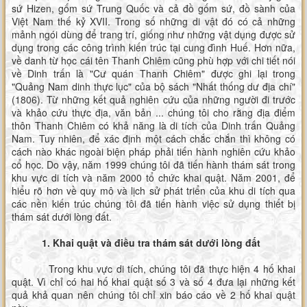
sứ Hizen, gốm sứ Trung Quốc và cả đồ gốm sứ, đồ sành của
Việt Nam thế kỷ XVII. Trong số những di vật đó có cả những
mảnh ngói dùng để trang trí, giống như những vật dụng được sử
dụng trong các công trình kiến trúc tại cung đình Huế. Hơn nữa,
về danh từ học cái tên Thanh Chiêm cũng phù hợp với chi tiết nói
về Dinh trấn là "Cư quán Thanh Chiêm" được ghi lại trong
"Quảng Nam dinh thực lục" của bộ sách "Nhất thống dư địa chí"
(1806). Từ những kết quả nghiên cứu của những người đi trước
và khảo cứu thực địa, văn bản ... chúng tôi cho rằng địa điểm
thôn Thanh Chiêm có khả năng là di tích của Dinh trấn Quảng
Nam. Tuy nhiên, để xác định một cách chắc chắn thì không có
cách nào khác ngoài biện pháp phải tiến hành nghiên cứu khảo
cổ học. Do vậy, năm 1999 chúng tôi đã tiến hành thám sát trong
khu vực di tích và năm 2000 tổ chức khai quật. Năm 2001, để
hiểu rõ hơn về quy mô và lịch sử phát triển của khu di tích qua
các nền kiến trúc chúng tôi đã tiến hành việc sử dụng thiết bị
thám sát dưới lòng đất.
1. Khai quật và điều tra thám sát dưới lòng đất
Trong khu vực di tích, chúng tôi đã thực hiện 4 hố khai
quật. Vì chỉ có hai hố khai quật số 3 và số 4 đưa lại những kết
quả khả quan nên chúng tôi chỉ xin báo cáo về 2 hố khai quật