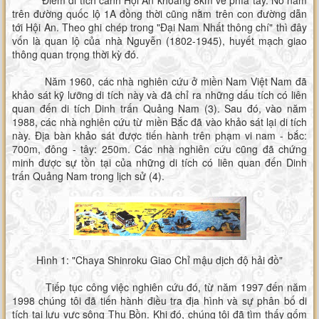
Điểm di tích cánh Hội An khoảng 8km về phía tây. Nó nằm
trên đường quốc lộ 1A đồng thời cũng nằm trên con đường dẫn
tới Hội An. Theo ghi chép trong "Đại Nam Nhất thông chí" thì đây
vốn là quan lộ của nhà Nguyễn (1802-1945), huyết mạch giao
thông quan trọng thời kỳ đó.
Năm 1960, các nhà nghiên cứu ở miền Nam Việt Nam đã
khảo sát kỹ lưỡng di tích này và đã chỉ ra những dấu tích có liên
quan đến di tích Dinh trấn Quảng Nam (3). Sau đó, vào năm
1988, các nhà nghiên cứu từ miền Bắc đã vào khảo sát lại di tích
này. Địa bàn khảo sát được tiến hành trên phạm vi nam - bắc:
700m, đông - tây: 250m. Các nhà nghiên cứu cũng đã chứng
minh được sự tồn tại của những di tích có liên quan đến Dinh
trấn Quảng Nam trong lịch sử (4).
Hình 1: "Chaya Shinroku Giao Chỉ mậu dịch độ hải đồ"
Tiếp tục công việc nghiên cứu đó, từ năm 1997 đến năm
1998 chúng tôi đã tiến hành điều tra địa hình và sự phân bố di
tích tại lưu vực sông Thu Bồn. Khi đó, chúng tôi đã tìm thấy gốm