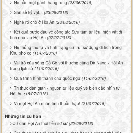
Nợ nần một gánh hàng rong
(23/06/2016)
San sẻ kỷ vật...
(23/06/2016)
Nghề rớ chồ ở Hội An
(26/06/2016)
Kết quả bước đầu về công tác Sưu tầm tư liệu, hiện vật di
tích nhà lao Hội An
(07/07/2016)
Hệ thống thờ tự và tình trạng cư trú, sử dụng di tích trong
Khu phố cổ
(11/07/2016)
Vai trò của sông Cổ Cò với thương cảng Đà Nẵng - Hội An
trong lịch sử
(11/07/2016)
Quá trình hình thành chữ quốc ngữ
(11/07/2016)
Tri thức dân gian - nguồn tư liệu quý về biển đảo nhìn từ
Hội An
(18/07/2016)
Vì một Hội An nhân tình thuần hậu!
(21/07/2016)
Những tin cũ hơn
Cư dân Hội An thời tiền sơ sư
(22/06/2016)
Ứng dụng kết quả nghiên cứu khoa học và công nghệ của