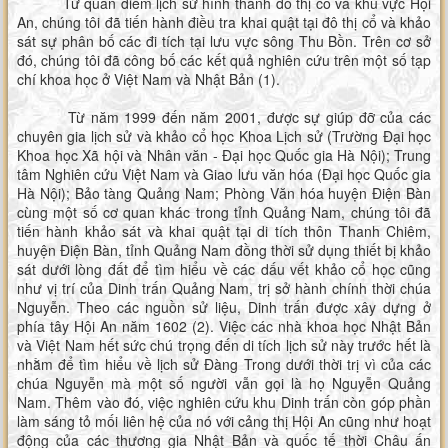
Từ quan điểm lịch sử hình thành đô thị cổ và khu vực Hội
An, chúng tôi đã tiến hành điều tra khai quật tại đô thị cổ và khảo
sát sự phân bố các đi tích tại lưu vực sông Thu Bồn. Trên cơ sở
đó, chúng tôi đã công bố các kết quả nghiên cứu trên một số tạp
chí khoa học ở Việt Nam và Nhật Bản (1).
Từ năm 1999 đến năm 2001, được sự giúp đỡ của các
chuyên gia lịch sử và khảo cổ học Khoa Lịch sử (Trường Đại học
Khoa học Xã hội và Nhân văn - Đại học Quốc gia Hà Nội); Trung
tâm Nghiên cứu Việt Nam và Giao lưu văn hóa (Đại học Quốc gia
Hà Nội); Bảo tàng Quảng Nam; Phòng Văn hóa huyện Điện Bàn
cùng một số cơ quan khác trong tỉnh Quảng Nam, chúng tôi đã
tiến hành khảo sát và khai quật tại di tích thôn Thanh Chiêm,
huyện Điện Bàn, tỉnh Quảng Nam đồng thời sử dụng thiết bị khảo
sát dưới lòng đất để tìm hiểu về các dấu vết khảo cổ học cũng
như vị trí của Dinh trấn Quảng Nam, trị sở hành chính thời chúa
Nguyễn. Theo các nguồn sử liệu, Dinh trấn được xây dựng ở
phía tây Hội An năm 1602 (2). Việc các nhà khoa học Nhật Bản
và Việt Nam hết sức chú trọng đến di tích lịch sử này trước hết là
nhằm để tìm hiểu về lịch sử Đàng Trong dưới thời trị vì của các
chúa Nguyễn mà một số người vẫn gọi là họ Nguyễn Quảng
Nam. Thêm vào đó, việc nghiên cứu khu Dinh trấn còn góp phần
làm sáng tỏ mối liên hệ của nó với cảng thị Hội An cũng như hoạt
động của các thương gia Nhật Bản và quốc tế thời Châu ấn