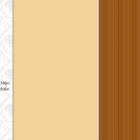
 Hiện
chiến