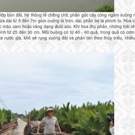
bùn đất, hệ thống rễ chằng chịt, phần gốc cây cũng ngầm xuống 
ừa dài từ 5 đến 7m gồm cuống lá tròn, dài, phần bẹ lá phình to. Hoa c
 màu cam hoặc vàng dạng đuôi sóc. Khi hoa thụ phấn, những trái n
kính từ 25 đến 30 cm. Mỗi buồng có từ 40 - 60 quả, trong quả có cơ
a nước già, khô sẽ rụng xuống đất và phân tán theo thủy triều, nhiề