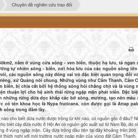
Chuyên đề nghiên cứu trao đổi
XEM ALBUM
XEM ALBUM
 60km2, nằm ở vùng cửa sông - ven biển, thuộc hạ lưu, tả ngạn
ường tự nhiên sông - biển, nơi hòa lưu của các nguồn sông lớ
ói, các nguồn sông này đóng vai trò đặc biệt quan trọng đối v
nói riêng, xứ Quảng nói chung. Những vùng như Cẩm Thanh, Cẩm 
biển, bị chia cắt bởi hệ thống sông hói chằng chịt và là vùng
n thuận lợi cho hệ sinh thái rừng ngập mặn phát triển. Đặc biệt
ành những rừng dừa dọc khắp các bờ sông, mương, tạo nên màu
 có tên khoa học là Nypa fruticans, còn được gọi là Attap pal
nh sống trong đầm lầy.
 nào cho biết dừa nước được trồng từ khi nào, có nguồn gốc ở đâu? 
g cho biết cây dừa nước ở Hội An có nguồn gốc xuất xứ từ Nam Bộ, do 
ồng ở vùng ngập mặn. Cây dừa trồng đầu tiên tại đây khoảng trên 200
n tốt thích nghi với môi trường nước ngập mặn của vùng đất Cẩm Thanh