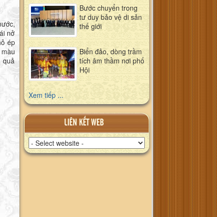
Bước chuyển trong
tư duy bảo vệ di sản
nước,
thế giới
ái nở
hỏ ép
Biển đảo, dòng trầm
m màu
tích âm thầm nơi phố
u quả
Hội
Xem tiếp ...
LIÊN KẾT WEB