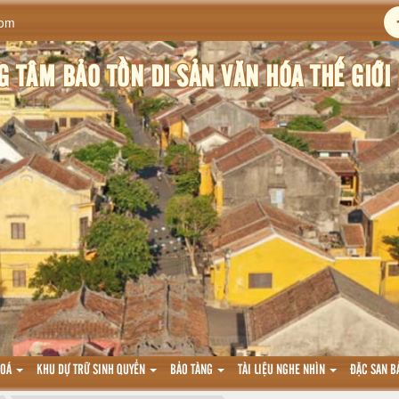
com
 TÂM BẢO TỒN DI SẢN VĂN HÓA THẾ GIỚI 
HOÁ
KHU DỰ TRỮ SINH QUYỂN
BẢO TÀNG
TÀI LIỆU NGHE NHÌN
ĐẶC SAN B