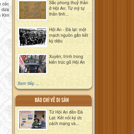
Sắc phong thuỷ thần
o các
ở Hội An: Từ mỹ tự
y dừa
thần linh...
m Kim
Hội An - Đà lạt: một
mạch nguồn gắn kết
kỳ diệu
Xuyên, trính trong
kiến trúc gỗ Hội An
Xem tiếp ...
BÁO CHÍ VỀ DI SẢN
Từ Hội An đến Đà
Lạt: Kết nối ký ức
cách mạng và...