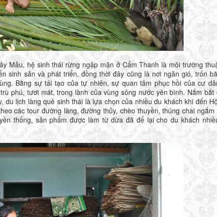
ẫu, hệ sinh thái rừng ngập mặn ở Cẩm Thanh là môi trường thuậ
n sinh sản và phát triển, đồng thời đây cũng là nơi ngăn gió, trốn b
ùng. Bằng sự tái tạo của tự nhiên, sự quan tâm phục hồi của cư dâ
n trù phú, tươi mát, trong lành của vùng sông nước yên bình. Nắm bắt
ây, du lịch làng quê sinh thái là lựa chọn của nhiều du khách khi đến Hộ
theo các tour đường làng, đường thủy, chèo thuyền, thúng chai ngắm
yền thống, sản phẩm được làm từ dừa đã để lại cho du khách nhiều