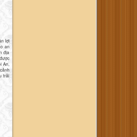
n lợi
ão an
n địa
 được
i An,
 cảnh
 trải