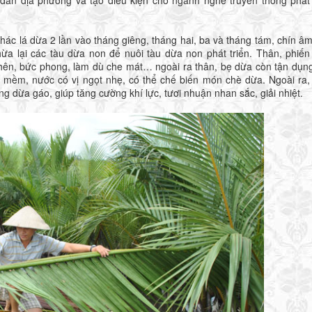
á dừa 2 lần vào tháng giêng, tháng hai, ba và tháng tám, chín âm 
hừa lại các tàu dừa non để nuôi tàu dừa non phát triển. Thân, phiến 
phên, bức phong, làm dù che mát… ngoài ra thân, bẹ dừa còn tận dụn
, mềm, nước có vị ngọt nhẹ, có thể chế biến món chè dừa. Ngoài ra,
 dừa gáo, giúp tăng cường khí lực, tươi nhuận nhan sắc, giải nhiệt.