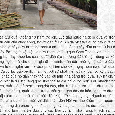
tựu quả khoảng 10 năm trở lên. Lúc đầu người ta đem dừa về trồ
nhu cầu của cuộc sống, người dân ở Hội An đã biết tận dụng cây dừa đ
bằng cây dừa nước đã phát triển, chính vì thế cây dừa nước từ lâu đ
ây. Bên cạnh vật liệu là dừa nước, ở làng quê Cẩm Thanh với nhiều lũ
ằng bàn tay khéo léo của người dân địa phương đã biết tận dụng và kế
ng ngôi nhà cho chính gia đình mình, dần dần những hộ dân ở đây
và từ đó nghề làm tre dừa phát triển cho đến ngày hôm nay. Trải qu
dừa có lúc bấp bênh, mai một bởi sự phát triển của khoa học kỹ thuật 
n chắc của nó dần thay thế vật liệu làm nhà bằng tre, dừa. Tuy nhiên, 
đặc biệt là du lịch làng quê sinh thái là địa chỉ được nhiều du khách tro
đẹp, mát mẻ, độ bền tương đối cao, nhà làm bằng tranh tre dừa là lựa
mát, nhà hàng, quán ăn,… trong thời gian gần đây đã kéo nghề tre dừa
ịa bàn thành phố có cơ hội, điều kiện để khôi phục lại. Ngành nghề t
iếu của du khách mỗi khi đặt chân đến Hội An, tạo điểm tham quan
n trong địa phương, nhờ tài năng, kỹ thuật làm nhà tre dừa của mình,
t hàng làm nhà tre dừa cho các khu du lịch, nhà hàng, khách sạn,
dân địa phương và tạo điều kiện cho ngành nghề truyền thống phát 