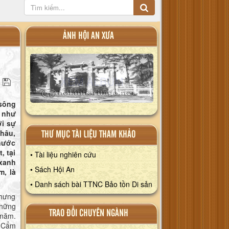
ẢNH HỘI AN XƯA
XEM AL
 sông
XEM ALBUM
XEM ALBUM
n như
ới sự
Châu,
THƯ MỤC TÀI LIỆU THAM KHẢO
 nước
, tại
• Tài liệu nghiên cứu
 xanh
• Sách Hội An
m, là
• Danh sách bài TTNC Bảo tồn Di sản
Nhưng
những
TRAO ĐỔI CHUYÊN NGÀNH
 năm.
, Cẩm