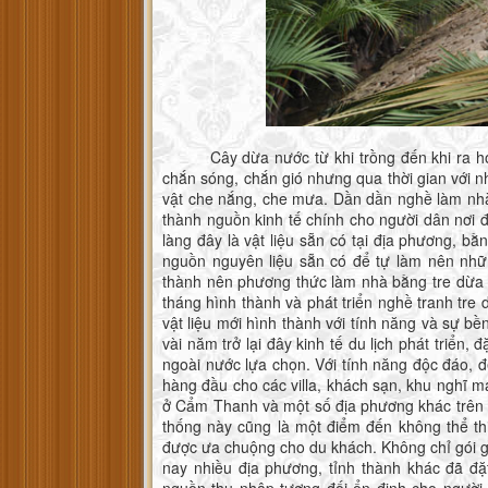
Cây dừa nước từ khi trồng đến khi ra hoa 
chắn sóng, chắn gió nhưng qua thời gian với 
vật che nắng, che mưa. Dần dần nghề làm nhà 
thành nguồn kinh tế chính cho người dân nơi đ
làng đây là vật liệu sẵn có tại địa phương, b
nguồn nguyên liệu sẵn có để tự làm nên nhữ
thành nên phương thức làm nhà bằng tre dừa 
tháng hình thành và phát triển nghề tranh tre 
vật liệu mới hình thành với tính năng và sự bề
vài năm trở lại đây kinh tế du lịch phát triển, 
ngoài nước lựa chọn. Với tính năng độc đáo, 
hàng đầu cho các villa, khách sạn, khu nghĩ 
ở Cẩm Thanh và một số địa phương khác trên đ
thống này cũng là một điểm đến không thể th
được ưa chuộng cho du khách. Không chỉ gói gọ
nay nhiều địa phương, tỉnh thành khác đã đặ
nguồn thu nhập tương đối ổn định cho người 