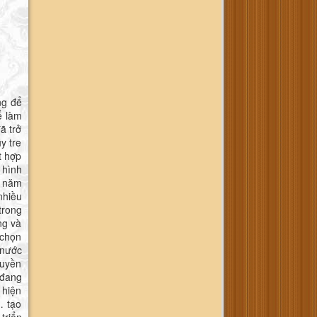
ng để
ể làm
ã trở
y tre
t hợp
 hình
a năm
nhiều
trong
ng và
 chọn
 nước
ruyền
 đang
 hiện
… tạo
triển