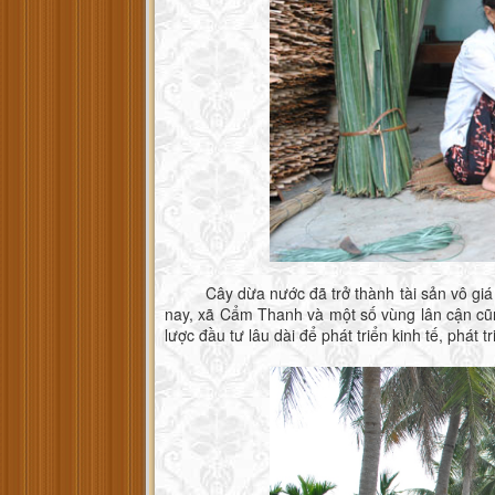
Cây dừa nước đã trở thành tài sản vô giá đượ
nay, xã Cẩm Thanh và một số vùng lân cận cũ
lược đầu tư lâu dài để phát triển kinh tế, phát