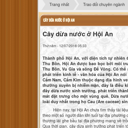
Trang nhất
Trao đổi chuyên ngành
CÂY DỪA NƯỚC Ở HỘI AN
Cây dừa nước ở Hội An
Thứ năm - 12/07/2018 05:33
Thành phố Hội An, với diện tích tự nhiên
Thu Bồn. Hội An được bao bọc bởi môi tr
Thu Bồn, Vu Gia và sông Đế Võng. Có thể n
phát triển kinh tế - văn hóa của Hội An 
Cẩm Nam, Cẩm Kim thuộc dạng địa hình ven 
thường xuyên bị nhiễm mặn, đây là điều kiệ
đây dừa nước sinh trưởng, phát triển th
mát đặt trưng cho một vùng quê. Dừa nước
loài duy nhất trong họ Cau (Are caceae) si
Hiện nay, tại Hội An chưa tìm thấy tài liệu
theo một số người dân lớn tuổi tại địa phươn
thương lái ghe bầu tại địa phương mang về tr
Qua thời gian, cây dừa sinh trưởng phát triể