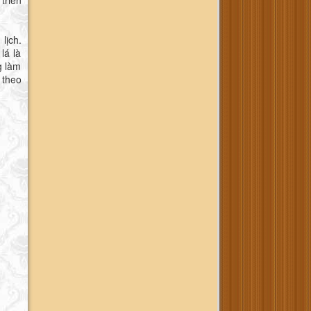
lịch.
lá là
g làm
 theo