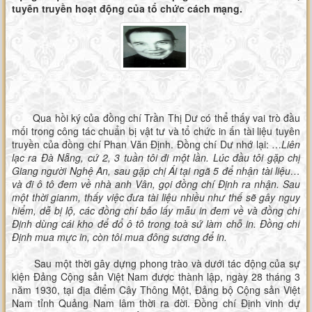
tuyên truyền hoạt động của tổ chức cách mạng.
Qua hồi ký của đồng chí Trần Thị Dư có thể thấy vai trò đầu
mối trong công tác chuẩn bị vật tư và tổ chức in ấn tài liệu tuyên
truyền của đồng chí Phan Văn Định. Đồng chí Dư nhớ lại: …
Liên
lạc ra Đà Nẵng, cứ 2, 3 tuần tôi đi một lần. Lúc đầu tôi gặp chị
Giang người Nghệ An, sau gặp chị Ái tại ngã 5 để nhận tài liệu…
và đi ô tô đem về nhà anh Vân, gọi đồng chí Định ra nhận. Sau
một thời gianm, thấy việc đưa tài liệu nhiều như thế sẽ gây nguy
hiểm, dễ bị lộ, các đồng chí bảo lấy mẫu in đem về và đồng chí
Định dùng cái kho để đổ ô tô trong toà sứ làm chỗ in. Đồng chí
Định mua mực in, còn tôi mua đông sương để in.
Sau một thời gây dựng phong trào và dưới tác động của sự
kiện Đảng Cộng sản Việt Nam được thành lập, ngày 28 tháng 3
năm 1930, tại địa điểm Cây Thông Một, Đảng bộ Cộng sản Việt
Nam tỉnh Quảng Nam lâm thời ra đời. Đồng chí Định vinh dự