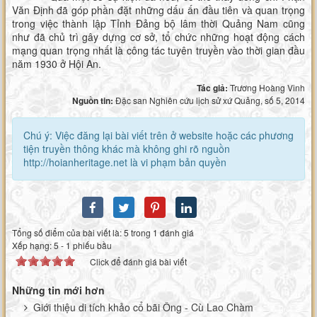
Văn Định đã góp phần đặt những dấu ấn đầu tiên và quan trọng
trong việc thành lập Tỉnh Đảng bộ lâm thời Quảng Nam cũng
như đã chủ trì gây dựng cơ sở, tổ chức những hoạt động cách
mạng quan trọng nhất là công tác tuyên truyền vào thời gian đầu
năm 1930 ở Hội An.
Tác giả:
Trương Hoàng Vinh
Nguồn tin:
Đặc san Nghiên cứu lịch sử xứ Quảng, số 5, 2014
Chú ý: Việc đăng lại bài viết trên ở website hoặc các phương
tiện truyền thông khác mà không ghi rõ nguồn
http://hoianheritage.net là vi phạm bản quyền
Tổng số điểm của bài viết là: 5 trong 1 đánh giá
Xếp hạng:
5
-
1
phiếu bầu
Click để đánh giá bài viết
Những tin mới hơn
Giới thiệu di tích khảo cổ bãi Ông - Cù Lao Chàm