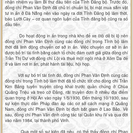
nhận nhiệm vụ làm Bí thư đầu tiên của Tỉnh Đảng bộ. Trước đó,
đồng chí Phan Văn Định đã chủ trì chuẩn bị, bí mật mua sắm vật
tư in ấn ở Đà Nẵng nên vào ngày ra đời Tỉnh Đảng bộ lâm thời,
báo Lưỡi Cày – cơ quan ngôn luận của Tỉnh đảng bộ cũng ra số
đầu tiên.
Do hoạt động in ấn trong nhà kho để xe ôtô dễ bị lộ nên
đồng chí Phan Văn Định cùng các đồng chí trong Tỉnh bộ lâm
thời đã linh động chuyển cơ sở in ấn. Việc chuyển cơ sở in ấn
được bố trí tài tình bằng cách tổ chức đám cưới giả giữa đồng chí
Trần Thị Dư với đồng chí Lội và thuê một ngôi nhà ở Xóm Da để
ở và làm nơi in ấn, phát hành tài liệu, hội họp.
Với sự bố trí tài tình đó, đồng chí Phan Văn Định cùng các
đồng chí trong Tỉnh bộ lâm thời đã tổ chức tốt cho đồng chí Trần
Kim Bảng tuyên truỳên công khai trước quần chúng ở Chùa
Quảng Triệu và treo cờ Đảng, rãi truyền đơn ở nhiều địa điểm
quan trọng ở Hội An vào ngày 1/5/1930. Đến tháng 10/1930, sau
sự kiện thực dân Pháp đàn áp các cơ sở cách mạng ở Quảng
Nam, đồng chí Phan Văn Định bị địch bắt giam ở Lao Bảo. Về
sau, đồng chí Phan Văn định công tác tại Quân khu IV và qua đời
vào năm 1984, tại thành phố Vinh.
Qua một số sự kiện đã nêu, có thế thấy đồng chí Phạn