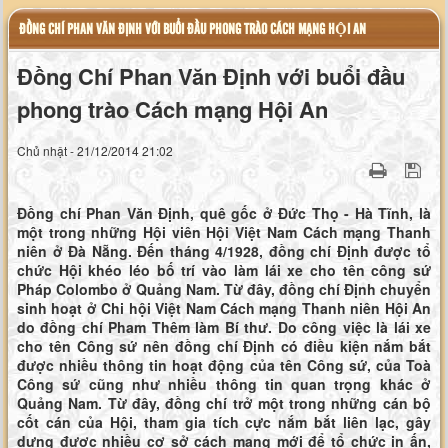
ĐỒNG CHÍ PHAN VĂN ĐỊNH VỚI BUỔI ĐẦU PHONG TRÀO CÁCH MẠNG HỘI AN
Đồng Chí Phan Văn Định với buổi đầu
phong trào Cách mạng Hội An
Chủ nhật - 21/12/2014 21:02
Đồng chí Phan Văn Định, quê gốc ở Đức Thọ - Hà Tĩnh, là
một trong những Hội viên Hội Việt Nam Cách mạng Thanh
niên ở Đà Nẵng. Đến tháng 4/1928, đồng chí Định được tổ
chức Hội khéo léo bố trí vào làm lái xe cho tên công sứ
Pháp Colombo ở Quảng Nam. Từ đây, đồng chí Định chuyển
sinh hoạt ở Chi hội Việt Nam Cách mạng Thanh niên Hội An
do đồng chí Pham Thêm làm Bí thư. Do công việc là lái xe
cho tên Công sứ nên đồng chí Định có điều kiện nắm bắt
được nhiều thông tin hoạt động của tên Công sứ, của Toà
Công sứ cũng như nhiều thông tin quan trọng khác ở
Quảng Nam. Từ đây, đồng chí trở một trong những cán bộ
cốt cán của Hội, tham gia tích cực nắm bắt liên lạc, gây
dựng được nhiều cơ sở cách mạng mới để tổ chức in ấn,