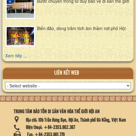
Bước chuyển trong tư duy bảo vệ di sản thế giới
Biển đảo, dòng trầm tích âm thầm nơi phố Hội
Xem tiếp ...
LIÊN KẾT WEB
TRUNG TÂM BẢO TỒN DI SẢN VĂN HÓA THẾ GIỚI HỘI AN
Địa chỉ:
10b Trần Hưng Đạo, Hội An, Thành phố Đà Nẵng, Việt Nam
Điện thoại:
+84-2353.862.367
Fax:
+84-2353.861.779