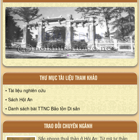
XEM ALBUM
THƯ MỤC TÀI LIỆU THAM KHẢO
• Tài liệu nghiên cứu
• Sách Hội An
• Danh sách bài TTNC Bảo tồn Di sản
TRAO ĐỔI CHUYÊN NGÀNH
Sắc phong thuỷ thần ở Hội An: Từ mỹ tự thần