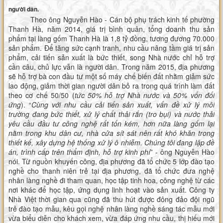
người dân.
Theo ông Nguyễn Hào - Cán bộ phụ trách kinh tế phường
Thanh Hà, năm 2014, giá trị bình quân, tổng doanh thu sản
phẩm tại làng gốm Thanh Hà là 1,8 tỷ đồng, tương đương 70.000
sản phẩm. Để tăng sức cạnh tranh, nhu cầu nâng tầm giá trị sản
phẩm, cải tiến sản xuất là bức thiết, song Nhà nước chỉ hỗ trợ
cần câu, chủ lực vẫn là người dân. Trong năm 2015, địa phương
sẽ hỗ trợ bà con đầu tư một số máy chế biến đất nhằm giảm sức
lao động, giảm thời gian người dân bỏ ra trong quá trình làm đất
theo cơ chế 50/50 (
tức 50% hỗ trợ Nhà nước và 50% vốn đối
ứng
). “
Cùng với nhu cầu cải tiến sản xuất, vấn đề xử lý môi
trường đang bức thiết, xử lý chất thải rắn (tro bụi) và nước thải
yêu cầu đầu tư công nghệ rất tốn kém, hơn nữa làng gốm lại
nằm trong khu dân cư, nhà cửa sít sát nên rất khó khăn trong
thiết kế, xây dựng hệ thống xử lý ô nhiễm. Chúng tôi đang lập đề
án, trình cấp trên thẩm định, hỗ trợ kinh phí
” - ông Nguyễn Hào
nói. Từ nguồn khuyến công, địa phương đã tổ chức 5 lớp đào tạo
nghề cho thanh niên trẻ tại địa phương, đã tổ chức đưa nghệ
nhân làng nghề đi tham quan, học tập tinh hoa, công nghệ từ các
nơi khác để học tập, ứng dụng linh hoạt vào sản xuất. Công ty
Nhà Việt thời gian qua cũng đã thu hút được đông đảo đội ngũ
trẻ đào tạo mẫu, kêu gọi nghệ nhân làng nghề sáng tác mẫu mới
vừa biểu diễn cho khách xem, vừa đáp ứng nhu cầu, thị hiếu mới