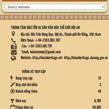
TRUNG TÂM BẢO TỒN DI SẢN VĂN HÓA THẾ GIỚI HỘI AN
Địa chỉ:
10b Trần Hưng Đạo, Hội An, Thành phố Đà Nẵng, Việt Nam
Điện thoại:
+84-2353.862.367
Fax:
+84-2353.861.779
Email:
hoiancmmp@gmail.com
Website:
http://hoianheritage.net
http://hoianheritage.danang.gov.vn
THỐNG KÊ TRUY CẬP
Đang truy cập
51
Máy chủ tìm kiếm
3
Khách viếng thăm
48
8,789
Hôm nay
Tháng hiện tại
113,801