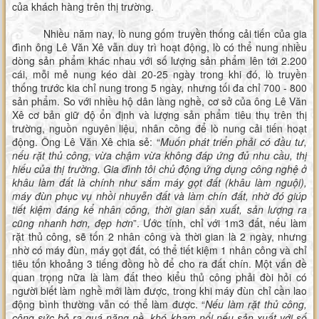
của khách hàng trên thị trường.
Nhiều năm nay, lò nung gốm truyền thống cải tiến của gia
đình ông Lê Văn Xê vẫn duy trì hoạt động, lò có thể nung nhiều
dòng sản phẩm khác nhau với số lượng sản phẩm lên tới 2.200
cái, mỗi mẻ nung kéo dài 20-25 ngày trong khi đó, lò truyền
thống trước kia chỉ nung trong 5 ngày, nhưng tối đa chỉ 700 - 800
sản phẩm. So với nhiều hộ dân làng nghề, cơ sở của ông Lê Văn
Xê cơ bản giữ độ ổn định và lượng sản phẩm tiêu thụ trên thị
trường, nguồn nguyên liệu, nhân công để lò nung cải tiến hoạt
động. Ông Lê Văn Xê chia sẻ: “
Muốn phát triển phải có đầu tư,
nếu rặt thủ công, vừa chậm vừa không đáp ứng đủ nhu cầu, thị
hiếu của thị trường. Gia đình tôi chủ động ứng dụng công nghệ ở
khâu làm đất là chính như sắm máy gọt đất (khâu làm nguội),
máy đùn phục vụ nhồi nhuyễn đất và làm chín đất, nhờ đó giúp
tiết kiệm đáng kể nhân công, thời gian sản xuất, sản lượng ra
cũng nhanh hơn, đẹp hơn
”. Ước tính, chỉ với 1m3 đất, nếu làm
rặt thủ công, sẽ tốn 2 nhân công và thời gian là 2 ngày, nhưng
nhờ có máy đùn, máy gọt đất, có thể tiết kiệm 1 nhân công và chỉ
tiêu tốn khoảng 3 tiếng đồng hồ để cho ra đất chín. Một vấn đề
quan trọng nữa là làm đất theo kiểu thủ công phải đòi hỏi có
người biết làm nghề mới làm được, trong khi máy đùn chỉ cần lao
động bình thường vẫn có thể làm được. “
Nếu làm rặt thủ công,
công sức bỏ ra quá nặng nề, khó kham nổi nếu sản xuất với số