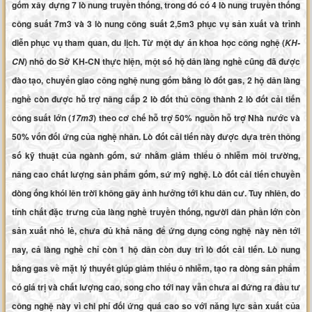
gốm xây dựng 7 lò nung truyền thống, trong đó có 4 lò nung truyền thống
công suất 7m3 và 3 lò nung công suất 2,5m3 phục vụ sản xuất và trình
diễn phục vụ tham quan, du lịch. Từ một dự án khoa học công nghệ (
KH-
) nhỏ do Sở KH-CN thực hiện, một số hộ dân làng nghề cũng đã được
CN
đào tạo, chuyển giao công nghệ nung gốm bằng lò đốt gas, 2 hộ dân làng
nghề còn được hỗ trợ nâng cấp 2 lò đốt thủ công thành 2 lò đốt cải tiến
công suất lớn (
) theo cơ chế hỗ trợ 50% nguồn hỗ trợ Nhà nước và
17m3
50% vốn đối ứng của nghệ nhân. Lò đốt cải tiến này được dựa trên thông
số kỹ thuật của ngành gốm, sứ nhằm giảm thiểu ô nhiễm môi trường,
nâng cao chất lượng sản phẩm gốm, sứ mỹ nghệ. Lò đốt cải tiến chuyền
dòng ống khói lên trời không gây ảnh hưởng tới khu dân cư. Tuy nhiên, do
tính chất đặc trưng của làng nghề truyền thống, người dân phần lớn còn
sản xuất nhỏ lẻ, chưa đủ khả năng để ứng dụng công nghệ này nên tới
nay, cả làng nghề chỉ còn 1 hộ dân còn duy trì lò đốt cải tiến. Lò nung
bằng gas về mặt lý thuyết giúp giảm thiểu ô nhiễm, tạo ra dòng sản phẩm
có giá trị và chất lượng cao, song cho tới nay vẫn chưa ai đứng ra đầu tư
công nghệ này vì chi phí đối ứng quá cao so với năng lực sản xuất của