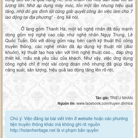
lượng lớn. Nhờ áp dụng máy móc, tốn một lần nhưng hiệu quả
tăng, nhờ đó gia đình tôi cũng giải quyết công ăn việc làm cho 7
lao động tại địa phương
” - ông Xê nói.
Ở làng gốm Thanh Hà, một số nghệ nhân đã đẩy mạnh
dòng gốm mỹ nghệ cao cấp như nghệ nhân Ngụy Trung, Lê
Quốc Tuấn. Đối với dòng gốm này, bên cạnh kỹ thuật thủ công
truyền thống, các nghệ nhân đã áp dụng kỹ thuật rót (
đúc
khuôn
), kỹ thuật tạo hoa văn với tính nghệ thuật cao… đáp ứng
thiết kế, mẫu mã yêu cầu của khách. Như vậy, việc ứng dụng
công nghệ chỉ ở một vài công đoạn nhỏ nhưng đã giúp tăng
năng suất, sản lượng, hiệu quả lao động tăng lên rõ rệt.
Tác giả:
TRIÊU NHAN
Nguồn tin:
www.facebook.com/truyen.dinhba
Chú ý: Việc đăng lại bài viết trên ở website hoặc các phương
tiện truyền thông khác mà không ghi rõ nguồn
http://hoianheritage.net là vi phạm bản quyền