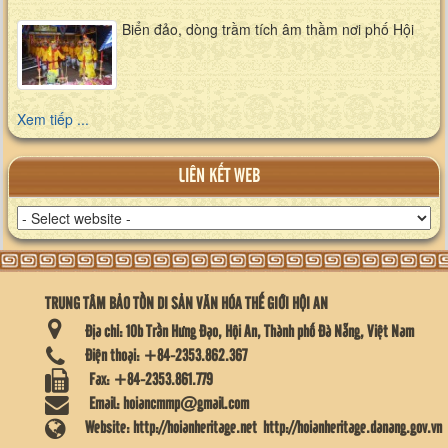
Biển đảo, dòng trầm tích âm thầm nơi phố Hội
Xem tiếp ...
LIÊN KẾT WEB
TRUNG TÂM BẢO TỒN DI SẢN VĂN HÓA THẾ GIỚI HỘI AN
Địa chỉ:
10b Trần Hưng Đạo, Hội An, Thành phố Đà Nẵng, Việt Nam
Điện thoại:
+84-2353.862.367
Fax:
+84-2353.861.779
Email:
hoiancmmp@gmail.com
Website:
http://hoianheritage.net
http://hoianheritage.danang.gov.vn