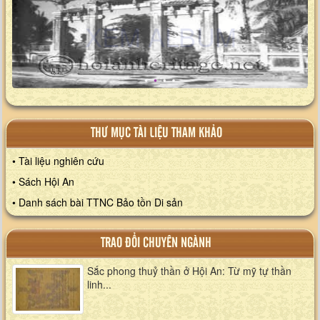
XEM ALBUM
THƯ MỤC TÀI LIỆU THAM KHẢO
• Tài liệu nghiên cứu
• Sách Hội An
• Danh sách bài TTNC Bảo tồn Di sản
TRAO ĐỔI CHUYÊN NGÀNH
Sắc phong thuỷ thần ở Hội An: Từ mỹ tự thần
linh...