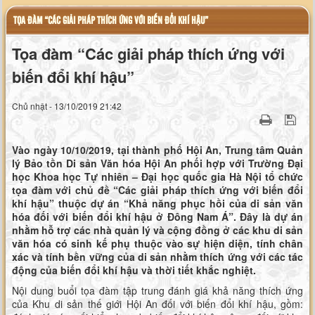
TỌA ĐÀM “CÁC GIẢI PHÁP THÍCH ỨNG VỚI BIẾN ĐỔI KHÍ HẬU”
Tọa đàm “Các giải pháp thích ứng với
biến đổi khí hậu”
Chủ nhật - 13/10/2019 21:42
Vào ngày 10/10/2019, tại thành phố Hội An, Trung tâm Quản
lý Bảo tồn Di sản Văn hóa Hội An phối hợp với Trường Đại
học Khoa học Tự nhiên – Đại học quốc gia Hà Nội tổ chức
tọa đàm với chủ đề “Các giải pháp thích ứng với biến đổi
khí hậu” thuộc dự án “Khả năng phục hồi của di sản văn
hóa đối với biến đổi khí hậu ở Đông Nam Á”. Đây là dự án
nhằm hỗ trợ các nhà quản lý và cộng đồng ở các khu di sản
văn hóa có sinh kế phụ thuộc vào sự hiện diện, tính chân
xác và tính bền vững của di sản nhằm thích ứng với các tác
động của biến đổi khí hậu và thời tiết khắc nghiệt.
Nội dung buổi tọa đàm tập trung đánh giá khả năng thích ứng
của Khu di sản thế giới Hội An đối với biến đổi khí hậu, gồm: