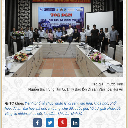
Tác giả:
Phước Tịnh
Nguồn tin:
Trung tâm Quản lý Bảo tồn Di sản Văn hóa Hội An
Từ khóa:
thành phố
,
tổ chức
,
quản lý
,
di sản
,
văn hóa
,
khoa học
,
phối
hợp
,
dự án
,
đại học
,
hà nội
,
an trung
,
chủ đề
,
quốc gia
,
hỗ trợ
,
giải pháp
,
bền
vững
,
tự nhiên
,
phục hồi
,
tọa đàm
,
khí hậu
,
sinh kế