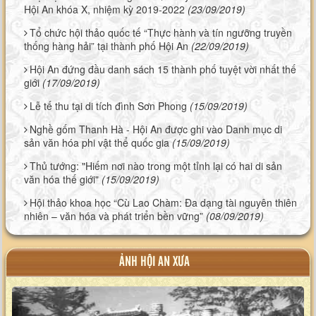
Hội An khóa X, nhiệm kỳ 2019-2022
(23/09/2019)
Tổ chức hội thảo quốc tế “Thực hành và tín ngưỡng truyền
thống hàng hải” tại thành phố Hội An
(22/09/2019)
Hội An đứng đầu danh sách 15 thành phố tuyệt vời nhất thế
giới
(17/09/2019)
Lễ tế thu tại di tích đình Sơn Phong
(15/09/2019)
Nghề gốm Thanh Hà - Hội An được ghi vào Danh mục di
sản văn hóa phi vật thể quốc gia
(15/09/2019)
Thủ tướng: "Hiếm nơi nào trong một tỉnh lại có hai di sản
văn hóa thế giới"
(15/09/2019)
Hội thảo khoa học “Cù Lao Chàm: Đa dạng tài nguyên thiên
nhiên – văn hóa và phát triển bền vững”
(08/09/2019)
ẢNH HỘI AN XƯA