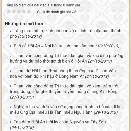
Tổng số điểm của bài viết là: 0 trong 0 đánh giá
Click để đánh giá bài viết
Những tin mới hơn
Tăng mức hỗ trợ kinh phí bảo vệ di tích trên địa bàn thành
phố
(13/10/2019)
Phố cổ Hội An – Nơi hội tụ tinh hoa văn hóa
(16/10/2019)
Tham vấn cộng đồng Tri thức dân gian về xác định phương
hướng và dự báo thời tiết đi biển ở Hội An
(21/10/2019)
Tham dự Hội thảo “Khả năng thích ứng của Di sản Văn
hóa với biến đổi khí hậu ở Đông Nam Á”
(21/10/2019)
Tham vấn cộng đồng Tri thức dân gian về xảm, trám trét
trong đóng, sửa ghe thuyền truyền thống ở làng Kim Bồng
(27/10/2019)
Nghiệm thu và đưa vào sử dụng công trình tu bổ các di tích
miếu Ông Địa, miếu Hà Tân, miếu Ngũ Hành
(29/10/2019)
Tọa đàm “Hội An thời kỳ chúa Nguyễn và Tây Sơn”
(04/11/2019)