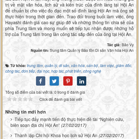
trị về mặt văn hóa, lịch sử và kiến trúc của đình làng tại Hội An
để chuẩn bị cho việc đo đạc một số đình làng Hội An mà ông sẽ
thực hiện trong thời gian đến. Trao đổi trong buổi làm việc, ông
Hayashi đánh giá cao sự giúp đỡ và những thông tin chia sẻ của
phía Trung tâm và mong muốn sẽ tiếp tục nhận được những hỗ
trợ của Trung tâm trong lần công tác sắp đến của ông tại Hội An.
Tác giả:
Bảo Vy
Nguồn tin:
Trung tâm Quản lý Bảo tồn Di sản Văn hóa Hội An
Từ khóa:
trung tâm
,
quản lý
,
di sản
,
văn hóa
,
cán bộ
,
làm việc
,
giám đốc
,
công tác
,
đón tiếp
,
đại học
,
hợp tác
,
phát triển
,
công nghệ
Tổng số điểm của bài viết là: 0 trong 0 đánh giá
Click để đánh giá bài viết
Những tin mới hơn
Tiếp tục đẩy mạnh tiến độ thực hiện đề tài “Nghiên cứu,
biên soạn địa chí Hội An”
(27/02/2017)
Thành lập Chi hội Khoa học lịch sử Hội An
(27/02/2017)