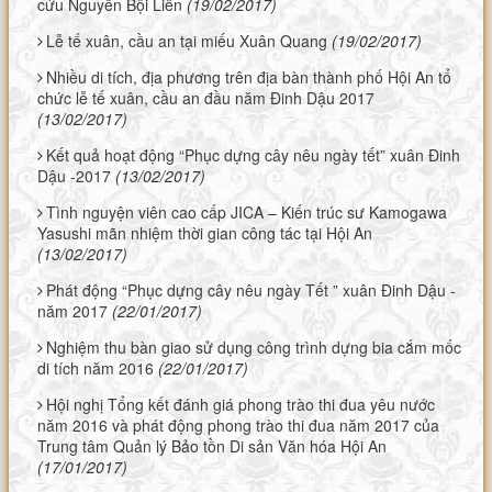
cứu Nguyễn Bội Liên
(19/02/2017)
Lễ tế xuân, cầu an tại miếu Xuân Quang
(19/02/2017)
Nhiều di tích, địa phương trên địa bàn thành phố Hội An tổ
chức lễ tế xuân, cầu an đầu năm Đinh Dậu 2017
(13/02/2017)
Kết quả hoạt động “Phục dựng cây nêu ngày tết” xuân Đinh
Dậu -2017
(13/02/2017)
Tình nguyện viên cao cấp JICA – Kiến trúc sư Kamogawa
Yasushi mãn nhiệm thời gian công tác tại Hội An
(13/02/2017)
Phát động “Phục dựng cây nêu ngày Tết ” xuân Đinh Dậu -
năm 2017
(22/01/2017)
Nghiệm thu bàn giao sử dụng công trình dựng bia cắm mốc
di tích năm 2016
(22/01/2017)
Hội nghị Tổng kết đánh giá phong trào thi đua yêu nước
năm 2016 và phát động phong trào thi đua năm 2017 của
Trung tâm Quản lý Bảo tồn Di sản Văn hóa Hội An
(17/01/2017)