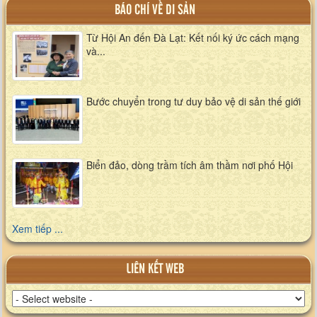
BÁO CHÍ VỀ DI SẢN
Từ Hội An đến Đà Lạt: Kết nối ký ức cách mạng
và...
Bước chuyển trong tư duy bảo vệ di sản thế giới
Biển đảo, dòng trầm tích âm thầm nơi phố Hội
Xem tiếp ...
LIÊN KẾT WEB