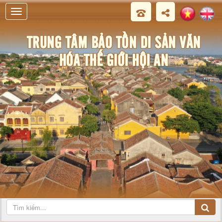
i An
TRUNG TÂM BẢO TỒN DI SẢN VĂN
HÓA THẾ GIỚI HỘI AN