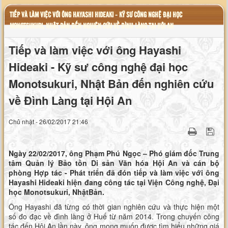
TIẾP VÀ LÀM VIỆC VỚI ÔNG HAYASHI HIDEAKI - KỸ SƯ CÔNG NGHỆ ĐẠI HỌC
MONOTSUKURI, NHẬT BẢN ĐẾN NGHIÊN CỨU VỀ ĐÌNH LÀNG TẠI HỘI AN
Tiếp và làm việc với ông Hayashi
Hideaki - Kỹ sư công nghệ đại học
Monotsukuri, Nhật Bản đến nghiên cứu
về Đình Làng tại Hội An
Chủ nhật - 26/02/2017 21:46
Ngày 22/02/2017, ông Phạm Phú Ngọc – Phó giám đốc Trung
tâm Quản lý Bảo tồn Di sản Văn hóa Hội An và cán bộ
phòng Hợp tác - Phát triển đã đón tiếp và làm việc với ông
Hayashi Hideaki hiện đang công tác tại Viện Công nghệ, Đại
học Monotsukuri, NhậtBản.
Ông Hayashi đã từng có thời gian nghiên cứu và thực hiện một
số đo đạc về đình làng ở Huế từ năm 2014. Trong chuyến công
tác đến Hội An lần này, ông mong muốn được tìm hiểu những giá