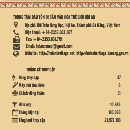
TRUNG TÂM BẢO TỒN DI SẢN VĂN HÓA THẾ GIỚI HỘI AN
Địa chỉ:
10b Trần Hưng Đạo, Hội An, Thành phố Đà Nẵng, Việt Nam
Điện thoại:
+84-2353.862.367
Fax:
+84-2353.861.779
Email:
hoiancmmp@gmail.com
Website:
http://hoianheritage.net
http://hoianheritage.danang.gov.vn
THỐNG KÊ TRUY CẬP
Đang truy cập
37
Máy chủ tìm kiếm
6
Khách viếng thăm
31
10,849
Hôm nay
Tháng hiện tại
130,360
Tổng lượt truy cập
21,972,103