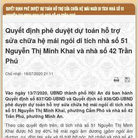
QUYẾT ĐỊNH PHÊ DUYỆT DỰ TOÁN HỖ TRỢ SỬA CHỮA HỆ MÁI NGÓI DI TÍCH NHÀ SỐ 51
NGUYỄN THỊ MINH KHAI VÀ NHÀ SỐ 42 TRẦN PHÚ
Quyết định phê duyệt dự toán hỗ trợ
sửa chữa hệ mái ngói di tích nhà số 51
Nguyễn Thị Minh Khai và nhà số 42 Trần
Phú
Chủ nhật - 19/07/2020 21:11
Vào ngày 13/7/2020, UBND thành phố Hội An đã ban hành
Quyết định số 837/QĐ-UBND và Quyết định số 838/QĐ-UBND
phê duyệt dự toán hỗ trợ sửa chữa hệ mái ngói di tích nhà
số 51 Nguyễn Thị Minh Khai, phường Cẩm Phô và nhà số 42
Trần Phú, phường Minh An.
Theo các quyết định trên, di tích nhà số 51 Nguyễn Thị Minh
Khai được hỗ trợ 40% hệ mái ngói âm dương (
gồm ngói âm
dương, rui, đòn tay, xây và tô trát bờ nóc, bờ chảy
) và nhà số 42