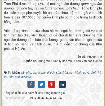
Trần Phú được hỗ trợ 45% hệ mái ngói âm dương (
gồm ngói âm
dương, rui, đòn tay, xây và tô trát bờ nóc, bờ chảy
). Tổng kinh phí
dự toán được phê duyệt hỗ trợ sửa chữa hệ mái ngói 2 di tích
trên là 822.187.000đ, từ nguồn kinh phí bố trí cho trùng tu di tích
hàng năm.
Việc hỗ trợ kinh phí sửa chữa hệ mái ngói âm dương đối với 2 di
tích trên tạo điều kiện thuận lợi để chủ di tích sửa chữa hệ mái
ngói âm dương đảm bảo chất lượng, góp phần bảo tồn giá trị của
di tích nói riêng và cảnh quan, giá trị kiến trúc chung của Khu
phố cổ Hội An.
Tác giả:
Phước Tịnh
Nguồn tin:
Trung tâm Quản lý Bảo tồn Di sản Văn hóa Hội An
Từ khóa:
trần phú
,
thành phố
,
di tích
,
sửa chữa
,
ban hành
,
quyết định
,
hỗ
trợ
,
cẩm phô
,
dự toán
Tổng số điểm của bài viết là: 0 trong 0 đánh giá
Click để đánh giá bài viết