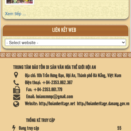
Xem tiếp ...
LIÊN KẾT WEB
TRUNG TÂM BẢO TỒN DI SẢN VĂN HÓA THẾ GIỚI HỘI AN
Địa chỉ:
10b Trần Hưng Đạo, Hội An, Thành phố Đà Nẵng, Việt Nam
Điện thoại:
+84-2353.862.367
Fax:
+84-2353.861.779
Email:
hoiancmmp@gmail.com
Website:
http://hoianheritage.net
http://hoianheritage.danang.gov.vn
THỐNG KÊ TRUY CẬP
Đang truy cập
55