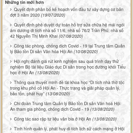
Những tin mới hơn
Quyết định phân bổ kế hoạch vốn đầu tư xây dựng cơ bản
đợt 3 năm 2020
(19/07/2020)
Quyết định phê duyệt dự toán hỗ trợ sửa chữa hệ mái ngói
âm dương di tích nhà số 11/6, nhà số 76/2 Trần Phú; nhà số
42 Nguyễn Thị Minh Khai
(07/08/2020)
Công tác phòng, chống dịch Covid - 19 tại Trung tâm Quản
lý Bảo tồn Di sản Văn hóa Hội An
(10/08/2020)
Hội nghị đánh giá rút kinh nghiệm sau quá trình dạy thử
nghiệm Bộ tài liệu Giáo dục Di sản trong học đường khối Tiểu
học ở Hội An
(13/08/2020)
Thông qua thuyết minh đề tài khoa học “Di tích nhà thờ tộc
trong khu phố cổ Hội An - Thực trạng và giải pháp quản lý,
bảo tồn, phát huy”
(13/08/2020)
Chi đoàn Trung tâm Quản lý Bảo tồn Di sản Văn hoá Hội
An tham gia phòng, chống dịch Covid - 19
(13/08/2020)
Công tác sao rập tư liệu văn bia ở Hội An
(13/08/2020)
Tình hình quản lý, phát huy di tích lịch sử cách mạng ở Hội