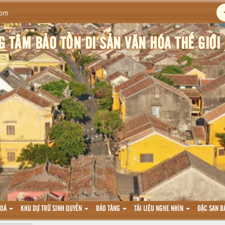
com
 TÂM BẢO TỒN DI SẢN VĂN HÓA THẾ GIỚI 
HOÁ
KHU DỰ TRỮ SINH QUYỂN
BẢO TÀNG
TÀI LIỆU NGHE NHÌN
ĐẶC SAN B