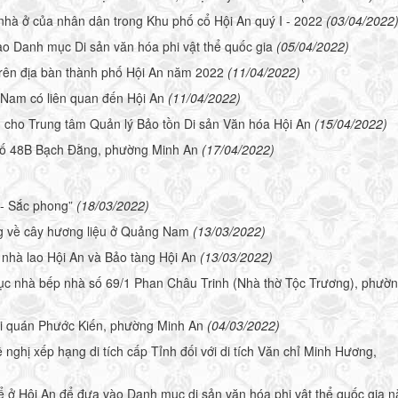
 nhà ở của nhân dân trong Khu phố cổ Hội An quý I - 2022
(03/04/2022
ào Danh mục Di sản văn hóa phi vật thể quốc gia
(05/04/2022)
trên địa bàn thành phố Hội An năm 2022
(11/04/2022)
 Nam có liên quan đến Hội An
(11/04/2022)
ứu cho Trung tâm Quản lý Bảo tồn Di sản Văn hóa Hội An
(15/04/2022)
hà số 48B Bạch Đằng, phường Minh An
(17/04/2022)
- Sắc phong”
(18/03/2022)
ng về cây hương liệu ở Quảng Nam
(13/03/2022)
nhà lao Hội An và Bảo tàng Hội An
(13/03/2022)
ục nhà bếp nhà số 69/1 Phan Châu Trinh (Nhà thờ Tộc Trương), phườ
 hội quán Phước Kiến, phường Minh An
(04/03/2022)
ghị xếp hạng di tích cấp Tỉnh đối với di tích Văn chỉ Minh Hương,
hể ở Hội An để đưa vào Danh mục di sản văn hóa phi vật thể quốc gia 