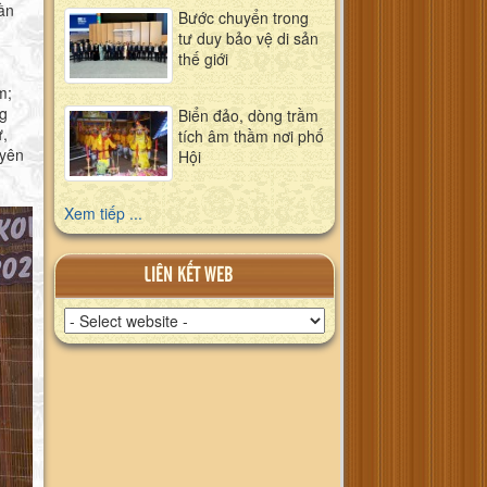
ần
Bước chuyển trong
tư duy bảo vệ di sản
thế giới
m;
ng
Biển đảo, dòng trầm
ự,
tích âm thầm nơi phố
uyên
Hội
Xem tiếp ...
LIÊN KẾT WEB