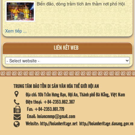
Biển đảo, dòng trầm tích âm thầm nơi phố Hội
Xem tiếp ...
LIÊN KẾT WEB
TRUNG TÂM BẢO TỒN DI SẢN VĂN HÓA THẾ GIỚI HỘI AN
Địa chỉ:
10b Trần Hưng Đạo, Hội An, Thành phố Đà Nẵng, Việt Nam
Điện thoại:
+84-2353.862.367
Fax:
+84-2353.861.779
Email:
hoiancmmp@gmail.com
Website:
http://hoianheritage.net
http://hoianheritage.danang.gov.vn