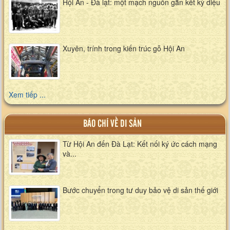
Hội An - Đà lạt: một mạch nguồn gắn kết kỳ diệu
Xuyên, trính trong kiến trúc gỗ Hội An
Xem tiếp ...
BÁO CHÍ VỀ DI SẢN
Từ Hội An đến Đà Lạt: Kết nối ký ức cách mạng
và...
Bước chuyển trong tư duy bảo vệ di sản thế giới