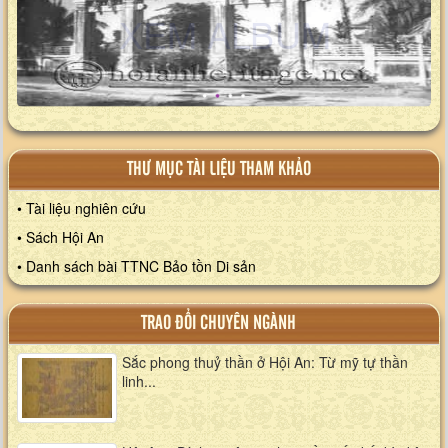
XEM ALBUM
THƯ MỤC TÀI LIỆU THAM KHẢO
• Tài liệu nghiên cứu
• Sách Hội An
• Danh sách bài TTNC Bảo tồn Di sản
TRAO ĐỔI CHUYÊN NGÀNH
Sắc phong thuỷ thần ở Hội An: Từ mỹ tự thần
linh...