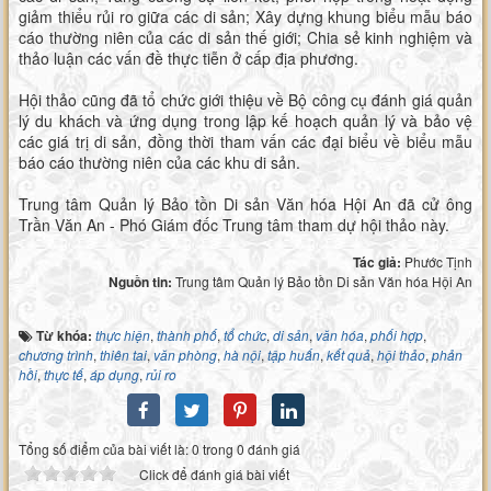
giảm thiểu rủi ro giữa các di sản; Xây dựng khung biểu mẫu báo
cáo thường niên của các di sản thế giới; Chia sẻ kinh nghiệm và
thảo luận các vấn đề thực tiễn ở cấp địa phương.
Hội thảo cũng đã tổ chức giới thiệu về Bộ công cụ đánh giá quản
lý du khách và ứng dụng trong lập kế hoạch quản lý và bảo vệ
các giá trị di sản, đồng thời tham vấn các đại biểu về biểu mẫu
báo cáo thường niên của các khu di sản.
Trung tâm Quản lý Bảo tồn Di sản Văn hóa Hội An đã cử ông
Trần Văn An - Phó Giám đốc Trung tâm tham dự hội thảo này.
Tác giả:
Phước Tịnh
Nguồn tin:
Trung tâm Quản lý Bảo tồn Di sản Văn hóa Hội An
Từ khóa:
thực hiện
,
thành phố
,
tổ chức
,
di sản
,
văn hóa
,
phối hợp
,
chương trình
,
thiên tai
,
văn phòng
,
hà nội
,
tập huấn
,
kết quả
,
hội thảo
,
phản
hồi
,
thực tế
,
áp dụng
,
rủi ro
Tổng số điểm của bài viết là: 0 trong 0 đánh giá
Click để đánh giá bài viết