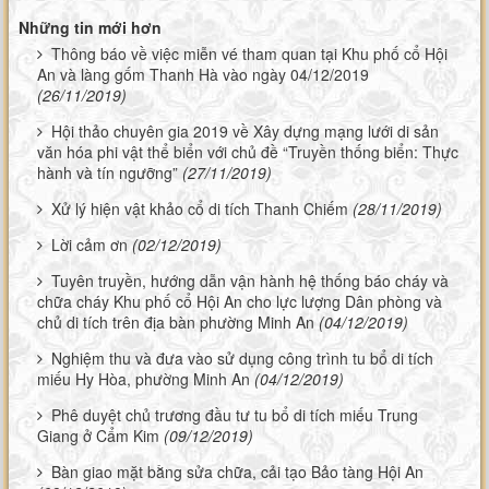
Những tin mới hơn
Thông báo về việc miễn vé tham quan tại Khu phố cổ Hội
An và làng gốm Thanh Hà vào ngày 04/12/2019
(26/11/2019)
Hội thảo chuyên gia 2019 về Xây dựng mạng lưới di sản
văn hóa phi vật thể biển với chủ đề “Truyền thống biển: Thực
hành và tín ngưỡng”
(27/11/2019)
Xử lý hiện vật khảo cổ di tích Thanh Chiếm
(28/11/2019)
Lời cảm ơn
(02/12/2019)
Tuyên truyền, hướng dẫn vận hành hệ thống báo cháy và
chữa cháy Khu phố cổ Hội An cho lực lượng Dân phòng và
chủ di tích trên địa bàn phường Minh An
(04/12/2019)
Nghiệm thu và đưa vào sử dụng công trình tu bổ di tích
miếu Hy Hòa, phường Minh An
(04/12/2019)
Phê duyệt chủ trương đầu tư tu bổ di tích miếu Trung
Giang ở Cẩm Kim
(09/12/2019)
Bàn giao mặt bằng sửa chữa, cải tạo Bảo tàng Hội An