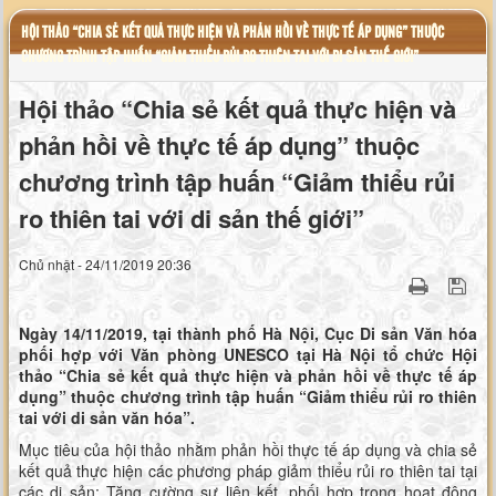
HỘI THẢO “CHIA SẺ KẾT QUẢ THỰC HIỆN VÀ PHẢN HỒI VỀ THỰC TẾ ÁP DỤNG” THUỘC
CHƯƠNG TRÌNH TẬP HUẤN “GIẢM THIỂU RỦI RO THIÊN TAI VỚI DI SẢN THẾ GIỚI”
Hội thảo “Chia sẻ kết quả thực hiện và
phản hồi về thực tế áp dụng” thuộc
chương trình tập huấn “Giảm thiểu rủi
ro thiên tai với di sản thế giới”
Chủ nhật - 24/11/2019 20:36
Ngày 14/11/2019, tại thành phố Hà Nội, Cục Di sản Văn hóa
phối hợp với Văn phòng UNESCO tại Hà Nội tổ chức Hội
thảo “Chia sẻ kết quả thực hiện và phản hồi về thực tế áp
dụng” thuộc chương trình tập huấn “Giảm thiểu rủi ro thiên
tai với di sản văn hóa”.
Mục tiêu của hội thảo nhằm phản hồi thực tế áp dụng và chia sẻ
kết quả thực hiện các phương pháp giảm thiểu rủi ro thiên tai tại
các di sản; Tăng cường sự liên kết, phối hợp trong hoạt động