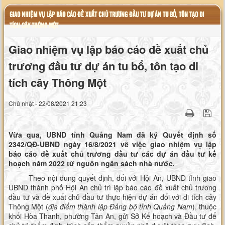
GIAO NHIỆM VỤ LẬP BÁO CÁO ĐỀ XUẤT CHỦ TRƯƠNG ĐẦU TƯ DỰ ÁN TU BỔ, TÔN TẠO DI
TÍCH CÂY THÔNG MỘT
Giao nhiệm vụ lập báo cáo đề xuất chủ
trương đầu tư dự án tu bổ, tôn tạo di
tích cây Thông Một
Chủ nhật - 22/08/2021 21:23
Vừa qua, UBND tỉnh Quảng Nam đã ký Quyết định số
2342/QĐ-UBND ngày 16/8/2021 về việc giao nhiệm vụ lập
báo cáo đề xuất chủ trương đầu tư các dự án đầu tư kế
hoạch năm 2022 từ nguồn ngân sách nhà nước.
Theo nội dung quyết định, đối với Hội An, UBND tỉnh giao
UBND thành phố Hội An chủ trì lập báo cáo đề xuất chủ trương
đầu tư và đề xuất chủ đầu tư thực hiện dự án đối với di tích cây
Thông Một (
địa điểm thành lập Đảng bộ tỉnh Quảng Nam
), thuộc
khối Hòa Thanh, phường Tân An, gửi Sở Kế hoạch và Đầu tư để