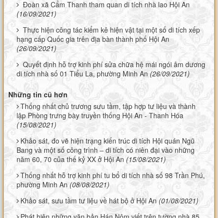
Đoàn xã Cẩm Thanh tham quan di tích nhà lao Hội An
(16/09/2021)
Thực hiện công tác kiểm kê hiện vật tại một số di tích xếp
hạng cấp Quốc gia trên địa bàn thành phố Hội An
(26/09/2021)
Quyết định hỗ trợ kinh phí sửa chữa hệ mái ngói âm dương
di tích nhà số 01 Tiểu La, phường Minh An
(26/09/2021)
Những tin cũ hơn
Thống nhất chủ trương sưu tầm, tập hợp tư liệu và thành
lập Phòng trưng bày truyền thống Hội An - Thanh Hóa
(15/08/2021)
Khảo sát, đo vẽ hiện trạng kiến trúc di tích Hội quán Ngũ
Bang và một số công trình – di tích có niên đại vào những
năm 60, 70 của thế kỷ XX ở Hội An
(15/08/2021)
Thống nhất hỗ trợ kinh phí tu bổ di tích nhà số 98 Trần Phú,
phường Minh An
(08/08/2021)
Khảo sát, sưu tầm tư liệu về hát bộ ở Hội An
(01/08/2021)
Phát hiện những văn bản Hán Nôm viết trên tường nhà 85