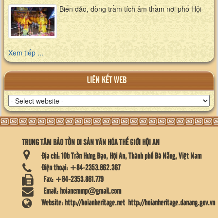
Biển đảo, dòng trầm tích âm thầm nơi phố Hội
Xem tiếp ...
LIÊN KẾT WEB
TRUNG TÂM BẢO TỒN DI SẢN VĂN HÓA THẾ GIỚI HỘI AN
Địa chỉ:
10b Trần Hưng Đạo, Hội An, Thành phố Đà Nẵng, Việt Nam
Điện thoại:
+84-2353.862.367
Fax:
+84-2353.861.779
Email:
hoiancmmp@gmail.com
Website:
http://hoianheritage.net
http://hoianheritage.danang.gov.vn